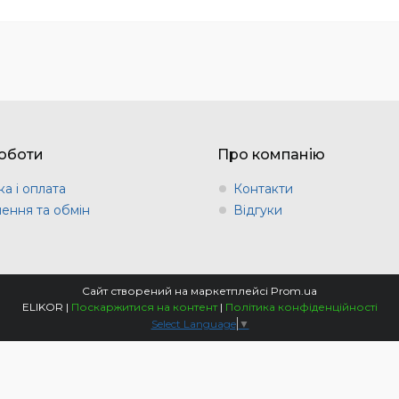
оботи
Про компанію
а і оплата
Контакти
ення та обмін
Відгуки
Сайт створений на маркетплейсі
Prom.ua
ELIKOR |
Поскаржитися на контент
|
Політика конфіденційності
Select Language
▼