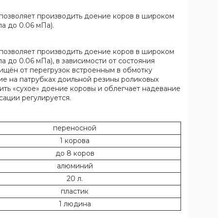
позволяет производить доение коров в широком
а до 0.06 мПа).
позволяет производить доение коров в широком
а до 0.06 мПа), в зависимости от состояния
ищён от перегрузок встроенным в обмотку
чие на патрубках доильной резины роликовых
ить «сухое» доение коровы и облегчает надевание
ьсации регулируется.
переносной
1 корова
до 8 коров
алюминий
20 л.
пластик
1 людина