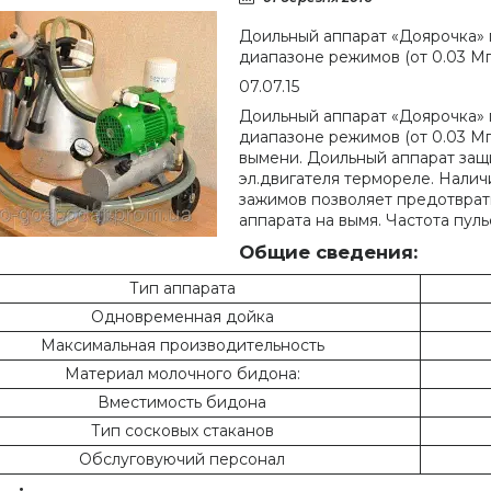
Доильный аппарат «Доярочка» 
диапазоне режимов (от 0.03 Мп
07.07.15
Доильный аппарат «Доярочка» 
диапазоне режимов (от 0.03 Мп
вымени. Доильный аппарат защ
эл.двигателя термореле. Нали
зажимов позволяет предотврат
аппарата на вымя. Частота пул
Общие сведения:
Тип аппарата
Одновременная дойка
Максимальная производительность
Материал молочного бидона:
Вместимость бидона
Тип сосковых стаканов
Обслуговуючий персонал