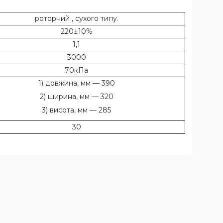
роторний , сухого типу.
220±10%
1,1
3000
70кПа
1) довжина, мм — 390
2) ширина, мм — 320
3) висота, мм — 285
30