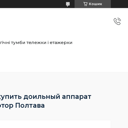
Кошик
ічні тумби тележки і етажерки
купить доильный аппарат
отор Полтава