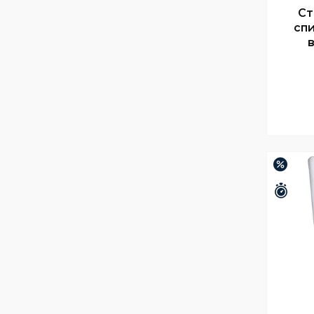
Ст
спи
–28%
Зали