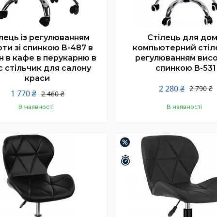
лець із регулюванням
Стілець для дом
ти зі спинкою B-487 в
компьютерний стіле
н в кафе в перукарню в
регулюванням висо
с стільчик для салону
спинкою B-531
краси
2 280 ₴
2 790 ₴
1 770 ₴
2 460 ₴
В наявності
В наявності
Купити
Купити
–15%
шилось 25 днів
Залишилось 25 днів