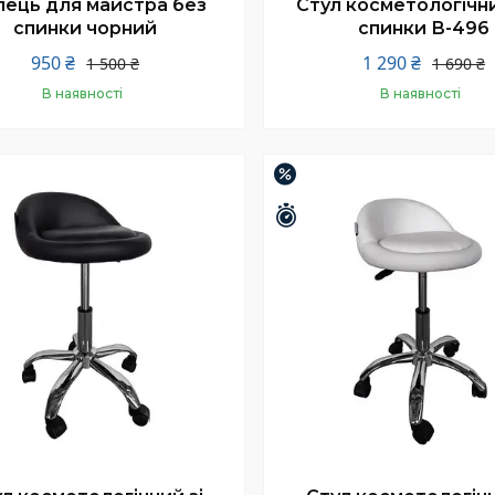
лець для майстра без
Стул косметологічн
спинки чорний
спинки В-496
950 ₴
1 290 ₴
1 500 ₴
1 690 ₴
В наявності
В наявності
Купити
Купити
–16%
шилось 25 днів
Залишилось 25 днів