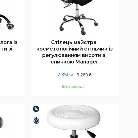
лога із
Стілець майстра,
ти зі
косметологічний стільчик із
регулюванням висоти зі
спинкою Manager
2 850 ₴
3 280 ₴
В наявності
Купити
–34%
Залишилось 25 днів