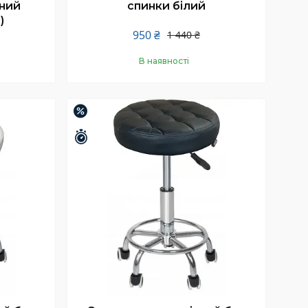
ний
спинки білий
)
950 ₴
1 440 ₴
В наявності
Купити
–24%
Залишилось 25 днів