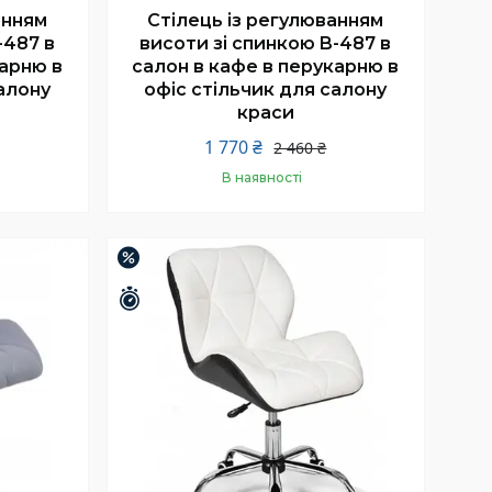
анням
Стілець із регулюванням
-487 в
висоти зі спинкою B-487 в
карню в
салон в кафе в перукарню в
алону
офіс стільчик для салону
краси
1 770 ₴
2 460 ₴
В наявності
Купити
–19%
Залишилось 25 днів