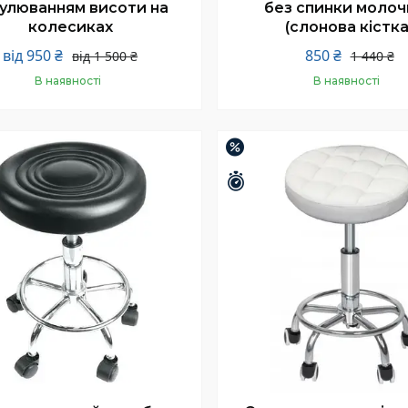
улюванням висоти на
без спинки молоч
колесиках
(слонова кістка
від 950 ₴
850 ₴
від 1 500 ₴
1 440 ₴
В наявності
В наявності
Купити
Купити
–24%
шилось 25 днів
Залишилось 25 днів