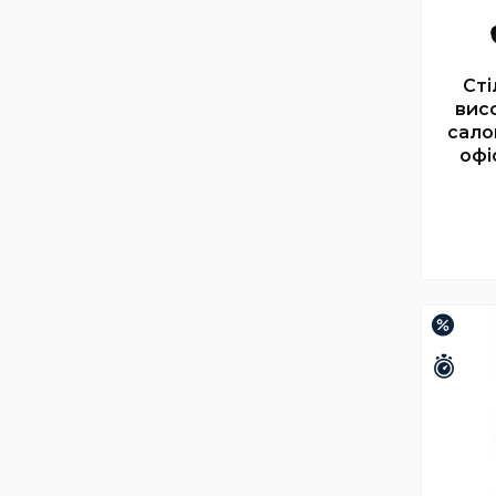
Сті
висо
сало
офі
–16%
Зали