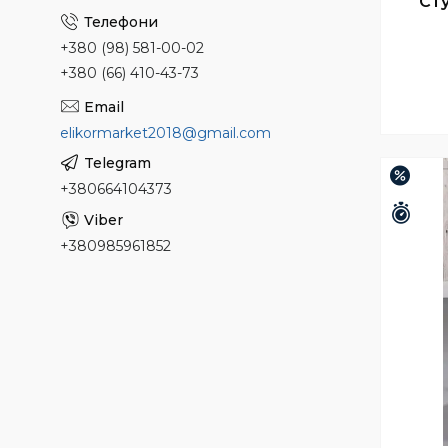
Сту
+380 (98) 581-00-02
+380 (66) 410-43-73
elikormarket2018@gmail.com
–22%
+380664104373
Зали
+380985961852