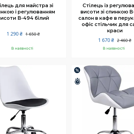
ілець для майстра зі
Стілець із регулюв
нкою і регулюванням
висоти зі спинкою B
висоти В-494 білий
салон в кафе в перу
офіс стільчик для с
краси
1 290 ₴
1 650 ₴
1 670 ₴
2 460 ₴
В наявності
В наявності
Купити
Купити
–18%
шилось 25 днів
Залишилось 25 днів