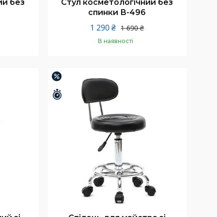
ий без
Стул косметологічний без
спинки В-496
1 290 ₴
1 690 ₴
В наявності
Купити
–22%
Залишилось 25 днів