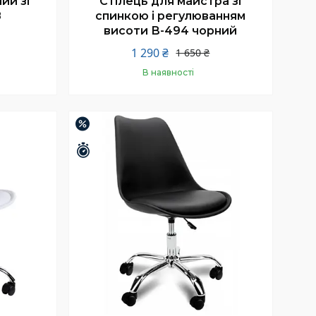
ий зі
Стілець для майстра зі
8
спинкою і регулюванням
висоти В-494 чорний
1 290 ₴
1 650 ₴
В наявності
Купити
–28%
Залишилось 25 днів