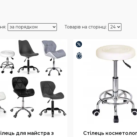
–41%
шилось 25 днів
Залишилось 25 днів
ілець для майстра з
Стілець косметолог