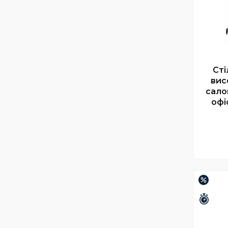
Сті
вис
сало
офі
–16%
Зали