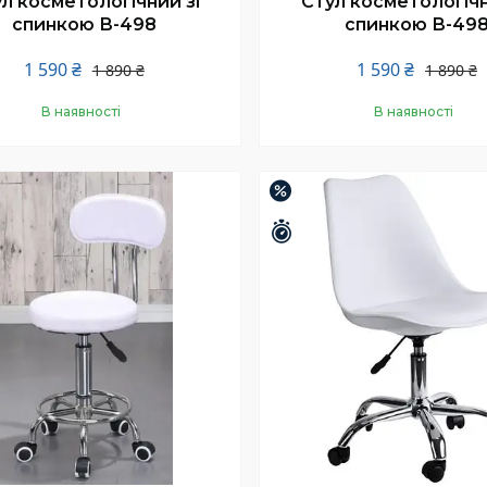
л косметологічний зі
Стул косметологічн
спинкою В-498
спинкою В-49
1 590 ₴
1 590 ₴
1 890 ₴
1 890 ₴
В наявності
В наявності
Купити
Купити
–32%
шилось 25 днів
Залишилось 25 днів