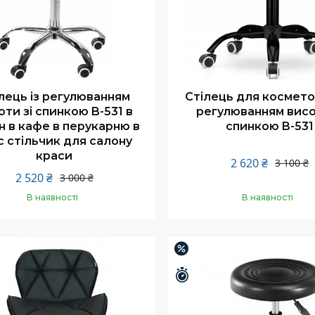
лець із регулюванням
Стілець для космето
оти зі спинкою B-531 в
регулюванням висо
н в кафе в перукарню в
спинкою B-531
с стільчик для салону
краси
2 620 ₴
3 100 ₴
2 520 ₴
3 000 ₴
В наявності
В наявності
Купити
Купити
–37%
шилось 25 днів
Залишилось 25 днів