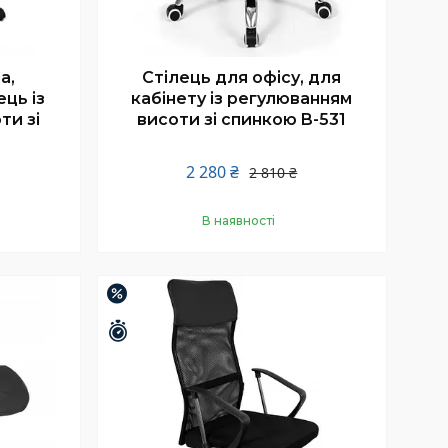
а,
Стілець для офісу, для
ць із
кабінету із регулюванням
ти зі
висоти зі спинкою B-531
2 280 ₴
2 810 ₴
В наявності
Купити
–13%
Залишилось 25 днів