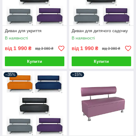
Диван для укриття
Диван для дитячого садочку
В наявності
В наявності
1 990
1 990
від
₴
від
₴
від 3 080 ₴
від 3 080 ₴
Купити
Купити
–35%
–15%