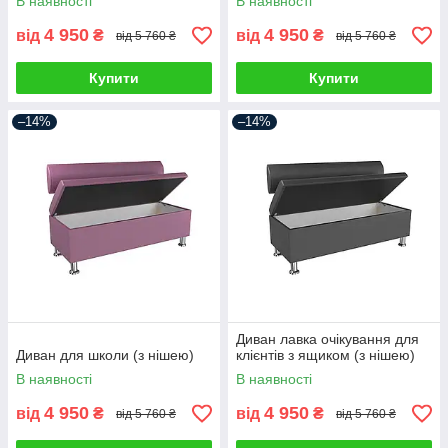
В наявності
В наявності
4 950
4 950
від
₴
від
₴
від 5 760 ₴
від 5 760 ₴
Купити
Купити
–14%
–14%
Диван лавка очікування для
Диван для школи (з нішею)
клієнтів з ящиком (з нішею)
В наявності
В наявності
4 950
4 950
від
₴
від
₴
від 5 760 ₴
від 5 760 ₴