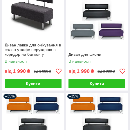
Диван лавка для очікування в
салон у кафе перукарню в
коридор на балкон у
Диван для школи
передпокій офіс
В наявності
В наявності
1 990
1 990
від
₴
від
₴
від 3 080 ₴
від 3 080 ₴
Купити
Купити
–35%
–35%