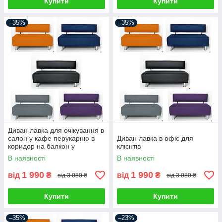
Купити
Купити
–35%
–35%
Диван лавка для очікування в
салон у кафе перукарню в
Диван лавка в офіс для
коридор на балкон у
клієнтів
передпокій офіс
В наявності
В наявності
1 990
1 990
від
₴
від
₴
від 3 080 ₴
від 3 080 ₴
Купити
Купити
–35%
–23%