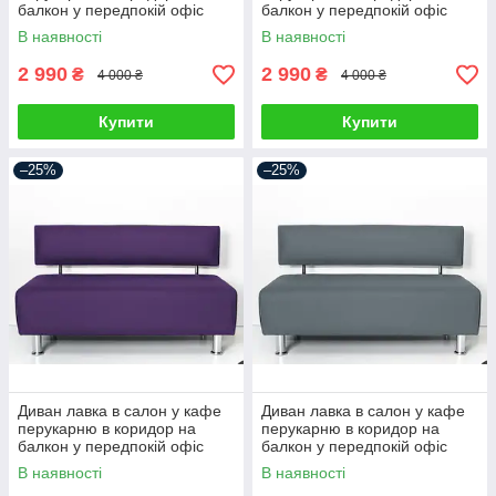
балкон у передпокій офіс
балкон у передпокій офіс
диванчик для салону краси
диванчик для салону краси
В наявності
В наявності
2 990
2 990
₴
₴
4 000 ₴
4 000 ₴
Купити
Купити
–25%
–25%
Диван лавка в салон у кафе
Диван лавка в салон у кафе
перукарню в коридор на
перукарню в коридор на
балкон у передпокій офіс
балкон у передпокій офіс
диванчик для салону краси
диванчик для салону краси
В наявності
В наявності