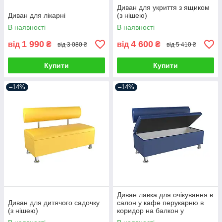
Диван для укриття з ящиком
Диван для лікарні
(з нішею)
В наявності
В наявності
1 990
4 600
від
₴
від
₴
від 3 080 ₴
від 5 410 ₴
Купити
Купити
–14%
–14%
Диван лавка для очікування в
Диван для дитячого садочку
салон у кафе перукарню в
(з нішею)
коридор на балкон у
передпокій офіс (з нішею)