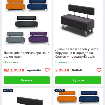
Диван лавка в салон у кафе
Диван для парикмахерської в
перукарню в коридор на
салон краси
балкон у передпокій офіс
диванчик для салону краси
В наявності
В наявності
(тканина)
1 990
2 990
від
₴
₴
від 3 080 ₴
3 900 ₴
Купити
Купити
–35%
–35%