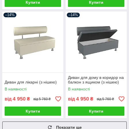
Купити
Купити
–14%
–14%
Диван для дому в коридор на
Диван для лікарні (з нішею)
балкон з ящиком (з нішею)
В наявності
В наявності
4 950
4 950
від
₴
від
₴
від 5 760 ₴
від 5 760 ₴
Купити
Купити
Показати ще