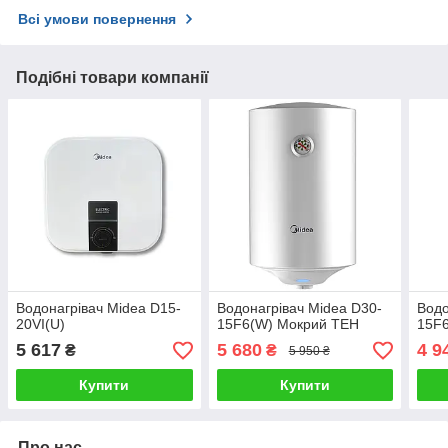
Всі умови повернення
Подібні товари компанії
Водонагрівач Midea D15-
Водонагрівач Midea D30-
Водо
20VI(U)
15F6(W) Мокрий ТЕН
15F
5 617
5 680
4 9
₴
₴
5 950 ₴
Купити
Купити
Про нас