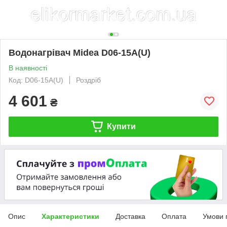
Водонагрівач Midea D06-15A(U)
В наявності
Код: D06-15A(U)
Роздріб
4 601
₴
Купити
Опис
Характеристики
Доставка
Оплата
Умови 