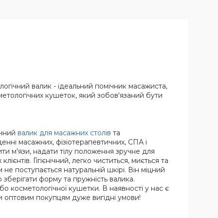
огічний валик - ідеальний помічник масажиста,
сметологічних кушеток, який зобов'язаний бути
ичний
валик для масажних столів
та
енні масажних, фізіотерапевтичних, СПА і
ти м'язи, надати тілу положення зручне для
ієнтів. Гігієнічний, легко чиститься, миється та
 не поступається натуральній шкірі. Він міцний
 зберігати форму та пружність валика.
о косметологічної кушетки. В наявності у нас є
и оптовим покупцям дуже вигідні умови!