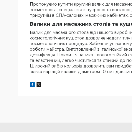
Пропонуємо купити круглий валик для масажног
косметолога, спеціаліста з цукрової та восково
присутнім в СПА-салонах, масажних кабінетах, сту
Валики для масажних столів та куш
Валик для масажного стола від нашого виробник
косметологічних кушеток дозволяє надати тілу 
косметологічних процедур. Забезпечує вашому к
роботи майстра. Виготовлений з італійської екош
дезінфекція. Покриття валика - вологостійкий е
та еластичний, легко чиститься та стійкий до 
Широкий вибір кольорів дозволить вам придбати
кілька варіацій валиків діаметром 10 см і дов