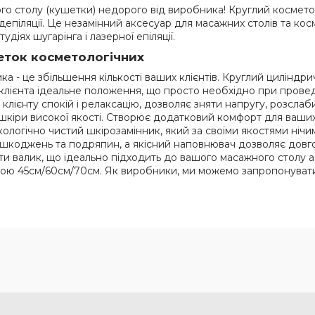
о столу (кушетки) недорого від виробника! Круглий косметол
ї депіляції. Це незамінний аксесуар для масажних столів та ко
діях шугарінга і лазерної епіляції.
еток косметологічних
а - це збільшення кількості ваших клієнтів. Круглий циліндри
клієнта ідеальне положення, що просто необхідно при провед
лієнту спокій і релаксацію, дозволяє зняти напругу, розслаби
кіри високої якості. Створює додатковий комфорт для ваших кл
кологічно чистий шкірозамінник, який за своїми якостями нічим
пошкоджень та подряпин, а якісний наповнювач дозволяє довго
 валик, що ідеально підходить до вашого масажного столу аб
жиною 45см/60см/70см. Як виробники, ми можемо запропонуват