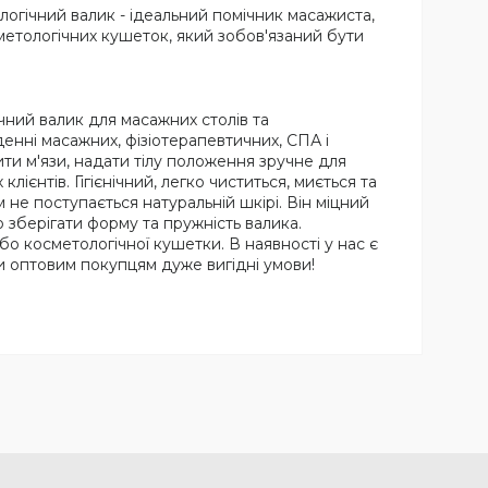
огічний валик - ідеальний помічник масажиста,
сметологічних кушеток, який зобов'язаний бути
чний валик для масажних столів та
енні масажних, фізіотерапевтичних, СПА і
ти м'язи, надати тілу положення зручне для
ієнтів. Гігієнічний, легко чиститься, миється та
 не поступається натуральній шкірі. Він міцний
 зберігати форму та пружність валика.
о косметологічної кушетки. В наявності у нас є
и оптовим покупцям дуже вигідні умови!