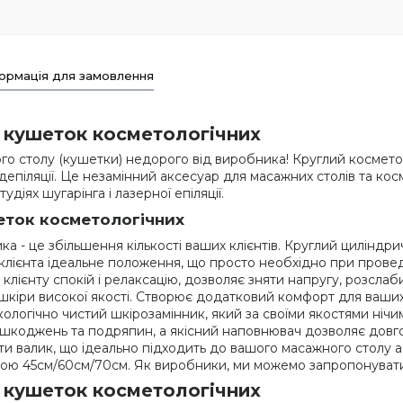
ормація для замовлення
а кушеток косметологічних
о столу (кушетки) недорого від виробника! Круглий косметол
ї депіляції. Це незамінний аксесуар для масажних столів та ко
діях шугарінга і лазерної епіляції.
еток косметологічних
а - це збільшення кількості ваших клієнтів. Круглий циліндр
клієнта ідеальне положення, що просто необхідно при провед
лієнту спокій і релаксацію, дозволяє зняти напругу, розслаби
кіри високої якості. Створює додатковий комфорт для ваших кл
кологічно чистий шкірозамінник, який за своїми якостями нічим
пошкоджень та подряпин, а якісний наповнювач дозволяє довго
 валик, що ідеально підходить до вашого масажного столу аб
жиною 45см/60см/70см. Як виробники, ми можемо запропонуват
а кушеток косметологічних