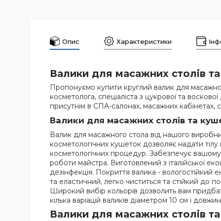
Опис
Характеристики
Інф
Валики для масажних столів т
Пропонуємо купити круглий валик для масажног
косметолога, спеціаліста з цукрової та восково
присутнім в СПА-салонах, масажних кабінетах, сту
Валики для масажних столів та куш
Валик для масажного стола від нашого виробник
косметологічних кушеток дозволяє надати тілу 
косметологічних процедур. Забезпечує вашому к
роботи майстра. Виготовлений з італійської екош
дезінфекція. Покриття валика - вологостійкий е
та еластичний, легко чиститься та стійкий до 
Широкий вибір кольорів дозволить вам придбати
кілька варіацій валиків діаметром 10 см і дов
Валики для масажних столів т