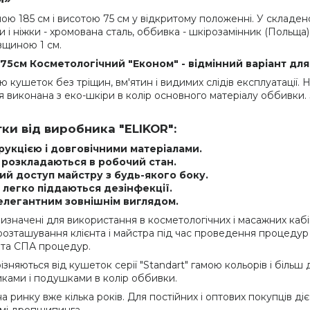
 185 см і висотою 75 см у відкритому положенні. У складеном
 і ніжки - хромована сталь, оббивка - шкірозамінник (Польща),
вщиною 1 см.
75см Косметологічний "Економ" - відмінний варіант для 
кушеток без тріщин, вм'ятин і видимих слідів експлуатації. 
виконана з еко-шкіри в колір основного матеріалу оббивки. З
ки від виробника "ELIKOR":
укцією і довговічними матеріалами.
 розкладаються в робочий стан.
ий доступ майстру з будь-якого боку.
 легко піддаються дезінфекції.
елегантним зовнішнім виглядом.
 призначені для використання в косметологічних і масажних кабі
зташування клієнта і майстра під час проведення процедур лаз
 та СПА процедур.
ізняються від кушеток серії "Standart" гамою кольорів і біль
ками і подушками в колір оббивки.
 ринку вже кілька років. Для постійних і оптових покупців ді
емі дропшипинга.