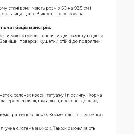
у стані вони мають розмір 60 на 92,5 см і
 стільниця - двп. В якості наповнювача
початківців майстрів.
Ніжки мають гумові ковпачки для захисту підлоги
овнішні поверхні кушетки стійкі до подряпин і
нетах, салонах краси, татуажу і пірсингу. Форма
ерної епіляції, шугарінга, воскової депіляції,
ш демократичною ціною. Косметологічні кушетки і
є гнучка система знижок. Також є можливість