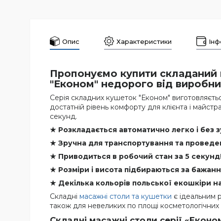
Опис
Характеристики
Інф
Пропонуємо купити складаний 
"Економ" недорого від виробни
Серія складних кушеток "Економ" виготовляється
достатній рівень комфорту для клієнта і майстр
секунд.
★ Розкладається автоматично легко і без з
★ Зручна для транспортування та проведе
★ Приводиться в робочий стан за 5 секунд
★ Розміри і висота підбираються за бажан
★ Декілька кольорів польської екошкіри на
Складні
масажні столи та кушетки
є ідеальним р
також для невеликих по площі косметологічних 
Складні масажні столи серії «Еконо