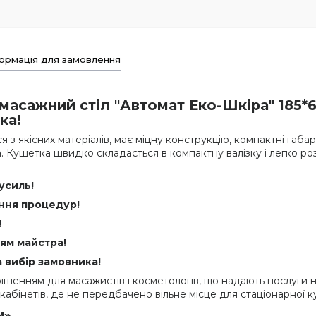
ормація для замовлення
масажний стіл "Автомат Еко-Шкіра" 185*
ка!
 з якісних матеріалів, має міцну конструкцію, компактні габа
а. Кушетка швидко складається в компактну валізку і легко ро
усиль!
ння процедур!
!
ням майстра!
 вибір замовника!
ішенням для масажистів і косметологів, що надають послуги на
кабінетів, де не передбачено вільне місце для стаціонарної к
м»