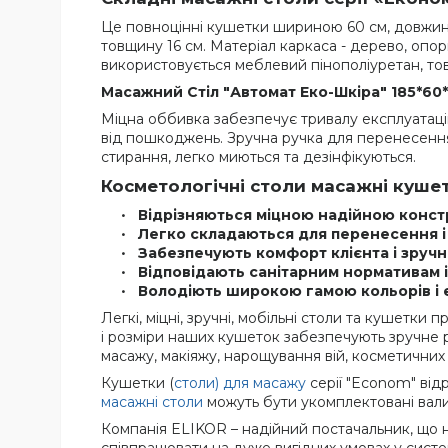
Це повноцінні кушетки шириною 60 см, довжиною
товщину 16 см. Матеріал каркаса - дерево, опори
використовується меблевий пінополіуретан, то
Масажний Стіл "Автомат Еко-Шкіра" 185*60*
Міцна оббивка забезпечує тривалу експлуатацію 
від пошкоджень. Зручна ручка для перенесення 
стирання, легко миються та дезінфікуються.
Косметологічні столи масажні кушет
Відрізняються міцною надійною констр
Легко складаються для перенесення і
Забезпечують комфорт клієнта і зручн
Відповідають санітарним нормативам і
Володіють широкою гамою кольорів і 
Легкі, міцні, зручні, мобільні столи та кушетки
і розміри наших кушеток забезпечують зручне ро
масажу, макіяжу, нарощування вій, косметичних
Кушетки (
столи) для масажу
серії "Econom" відр
масажні столи
можуть бути укомплектовані вали
Компанія ELIKOR – надійний постачальник, що на
співпрацювати на дуже вигідних умовах у сист