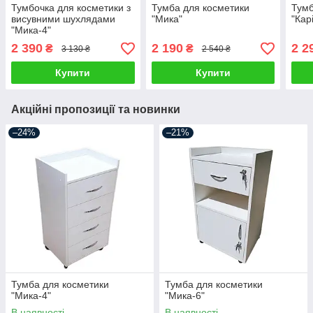
Тумбочка для косметики з
Тумба для косметики
Тумб
висувними шухлядами
"Мика"
"Кар
"Мика-4"
2 390
2 190
2 2
₴
₴
3 130 ₴
2 540 ₴
Купити
Купити
Акційні пропозиції та новинки
–24%
–21%
Тумба для косметики
Тумба для косметики
"Мика-4"
"Мика-6"
В наявності
В наявності