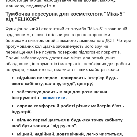
воскової депіляції, нарощування нігтів або вій, макіяжу,
манікюру, педикюру і т. п.
Тумбочка пересувна для косметолога "Міка-5"
від "ELIKOR"
Функціональний і елегантний стіл-тумба "Міка-5" з зачиненій
відділенням, нішею і стільницею з трьох-сторонніми
бортиками виготовлений з якісного ламінованого ДСП. Чотири
прогумованих коліщатка забезпечують його зручне
переміщення і не псують поверхню підлогових покриттів.
Полиці забезпечують достатньо місця для розміщення
обладнання, інструментів і матеріалів, необхідних для роботи
перукаря, косметолога, візажиста і інших майстрів краси.
відмінно виглядає і прикрасить інтер'єр будь-
якого кабінету, салону, студії, центру;
забезпечує досить місця для розміщення
інструментів і
косметики
;
сприяє комфортній роботі різних майстрів б'юті-
індустрії;
вільно переміщається в будь-яку точку кабінету,
щоб бути завжди "під рукою";
міцний, надійний, довговічний, легко чиститься,