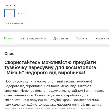
Висота
600
750
В наявності
Опис
Характеристики
Доставка
Оплата
Умови п
Опис
Скористайтесь можливістю придбати
тумбочку пересувну для косметолога
"Міка-5" недорого від виробника!
Пропонуємо купити косметологічний столик (тумбочку)
недорого від виробника. Вся наша меблі відрізняється
високою якістю, ретельно продуманим дизайном і винятковою
функціональністю. Вона спеціально розроблена для
використання в перукарнях, студіях краси, косметологічних і
тату-салонах, кабінетах масажу, лазерної епіляції, шугарінга,