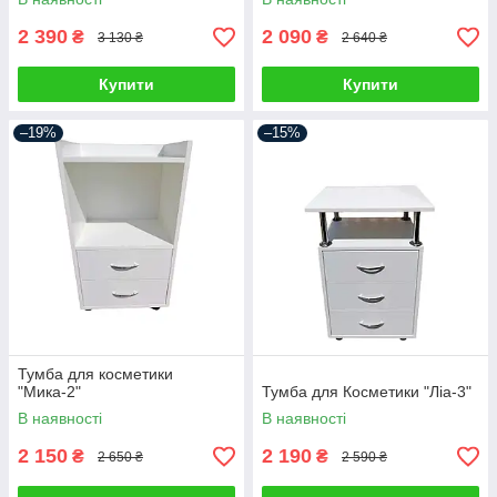
2 390
2 090
₴
₴
3 130 ₴
2 640 ₴
Купити
Купити
–19%
–15%
Тумба для косметики
"Мика-2"
Тумба для Косметики "Ліа-3"
В наявності
В наявності
2 150
2 190
₴
₴
2 650 ₴
2 590 ₴