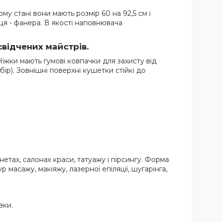
у стані вони мають розмір 60 на 92,5 см і
иця - фанера. В якості наповнювача
відчених майстрів.
Ніжки мають гумові ковпачки для захисту від
ір). Зовнішні поверхні кушетки стійкі до
нетах, салонах краси, татуажу і пірсингу. Форма
масажу, макіяжу, лазерної епіляції, шугарінга,
вки.