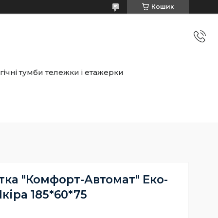
Кошик
ічні тумби тележки і етажерки
ка "Комфорт-Автомат" Еко-
кіра 185*60*75