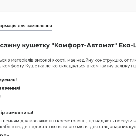
ормація для замовлення
сажну кушетку "Комфорт-Автомат" Еко-Ш
я з матеріалів високої якості, має надійну конструкцію, оптим
нь комфорту Кушетка легко складається в компактну валізку і
зусиль!
везення!
!
ір замовника!
ішенням для масажистів і косметологів, що надають послуги на
абінетів, де недостатньо вільного місця для стаціонарних ку
орт»