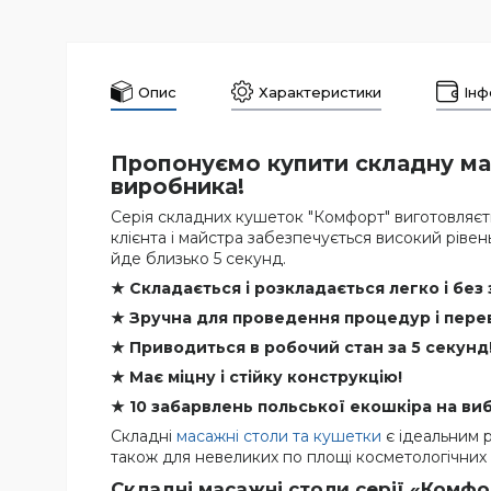
Опис
Характеристики
Інф
Пропонуємо купити складну ма
виробника!
Серія складних кушеток "Комфорт" виготовляєтьс
клієнта і майстра забезпечується високий ріве
йде близько 5 секунд.
★ Складається і розкладається легко і без 
★ Зручна для проведення процедур і пере
★ Приводиться в робочий стан за 5 секунд
★ Має міцну і стійку конструкцію!
★ 10 забарвлень польської екошкіра на виб
Складні
масажні столи та кушетки
є ідеальним р
також для невеликих по площі косметологічних к
Складні масажні столи серії «Комф