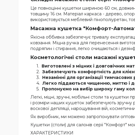
Це повноцінні кушетки шириною 60 см, довжиною
товщину 16 см. Матеріал каркаса - дерево, опори
використовується меблевий пінополіуретан, то
Масажна кушетка "Комфорт-Автомат"
Якісна оббивка забезпечує тривалу експлуатацію
ковзання. Міцна ручка для перенесення виготовл
подряпин і стирання, легко очищаються і дезінф
Косметологічні столи масажні кушетк
Виготовлені з міцних і довговічних мат
Забезпечують комфортність для клієнті
Незамінні для організації тимчасових 
Легко піддаються чищенню, миттю і д
Пропонуємо на вибір широку гаму кол
Легкі, міцні, зручні, мобільні столи та кушетки
і розміри наших кушеток забезпечують зручну ро
воскової депіляції, нарощування вій, косметичн
Як виробник, ми можемо запропонувати оптови
Кушетки (столи) для салонів серії "Комфорт" м
ХАРАКТЕРИСТИКИ