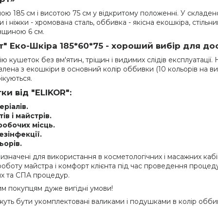
 185 см і висотою 75 см у відкритому положенні. У складеном
 і ніжки - хромована сталь, оббивка - якісна екошкіра, стільн
вщиною 6 см.
 Еко-Шкіра 185*60*75 - хороший вибір для дос
 кушеток без вм'ятин, тріщин і видимих слідів експлуатації. 
ена з екошкіри в основний колір оббивки (10 кольорів на виб
ікуються.
и від "ELIKOR":
еріалів.
в і майстрів.
робочих місць.
езінфекції.
ьорів.
 призначені для використання в косметологічних і масажних кабі
боту майстра і комфорт клієнта під час проведення процедур 
их та СПА процедур.
м покупцям дуже вигідні умови!
ожуть бути укомплектовані валиками і подушками в колір обби