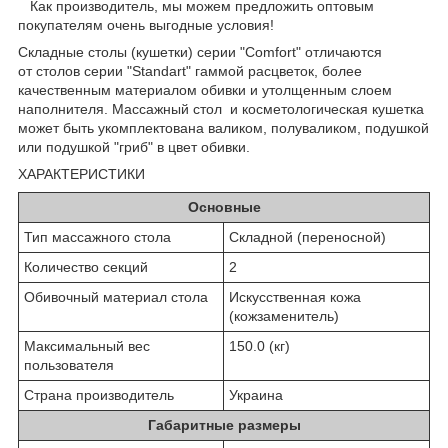
Как производитель, мы можем предложить оптовым
покупателям очень выгодные условия!
Складные столы (кушетки) серии "Comfort" отличаются
от столов серии "Standart" гаммой расцветок, более
качественным материалом обивки и утолщенным слоем
наполнителя. Массажный стол и косметологическая кушетка
может быть укомплектована валиком, полуваликом, подушкой
или подушкой "гриб" в цвет обивки.
ХАРАКТЕРИСТИКИ
Основные
Тип массажного стола
Складной (переносной)
Количество секций
2
Обивочный материал стола
Искусственная кожа
(кожзаменитель)
Максимальный вес
150.0 (кг)
пользователя
Страна производитель
Украина
Габаритные размеры