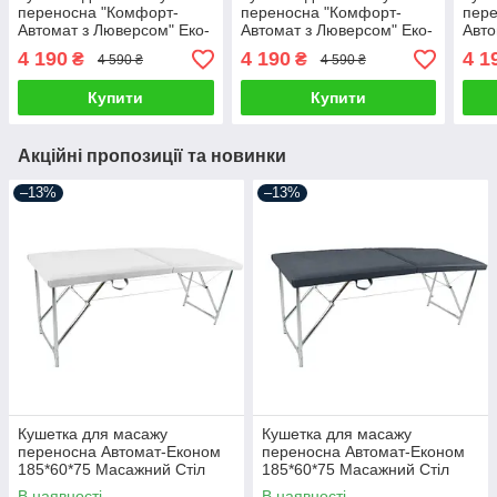
переносна "Комфорт-
переносна "Комфорт-
пере
Автомат з Люверсом" Еко-
Автомат з Люверсом" Еко-
Авто
Шкіра 185*60*75
Шкіра 185*60*75
Шкір
4 190
4 190
4 1
₴
₴
4 590 ₴
4 590 ₴
Купити
Купити
Акційні пропозиції та новинки
–13%
–13%
Кушетка для масажу
Кушетка для масажу
переносна Автомат-Економ
переносна Автомат-Економ
185*60*75 Масажний Стіл
185*60*75 Масажний Стіл
В наявності
В наявності