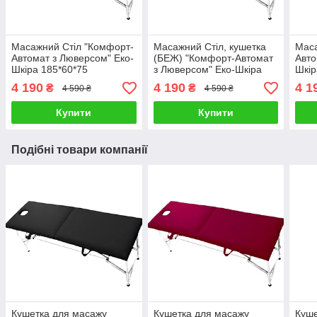
Масажний Стіл "Комфорт-
Масажний Стіл, кушетка
Маса
Автомат з Люверсом" Еко-
(БЕЖ) "Комфорт-Автомат
Авто
Шкіра 185*60*75
з Люверсом" Еко-Шкіра
Шкір
185*60*75
4 190
4 190
4 1
₴
₴
4 590 ₴
4 590 ₴
Купити
Купити
Подібні товари компанії
Кушетка для масажу
Кушетка для масажу
Куше