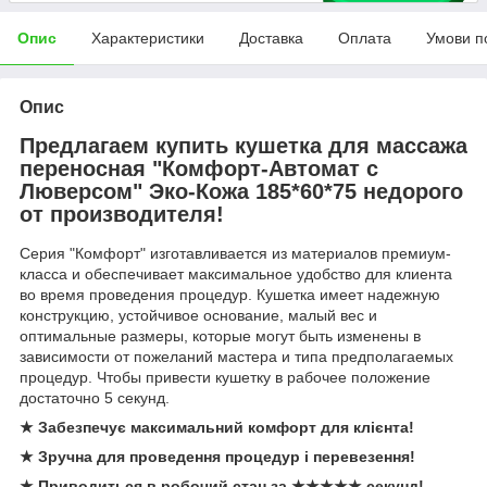
Опис
Характеристики
Доставка
Оплата
Умови п
Опис
Предлагаем купить кушетка для массажа
переносная "Комфорт-Автомат с
Люверсом" Эко-Кожа 185*60*75 недорого
от производителя!
Серия "Комфорт" изготавливается из материалов премиум-
класса и обеспечивает максимальное удобство для клиента
во время проведения процедур. Кушетка имеет надежную
конструкцию, устойчивое основание, малый вес и
оптимальные размеры, которые могут быть изменены в
зависимости от пожеланий мастера и типа предполагаемых
процедур. Чтобы привести кушетку в рабочее положение
достаточно 5 секунд.
★ Забезпечує максимальний комфорт для клієнта!
★ Зручна для проведення процедур і перевезення!
★ Приводиться в робочий стан за
★
★
★
★
★
секунд!