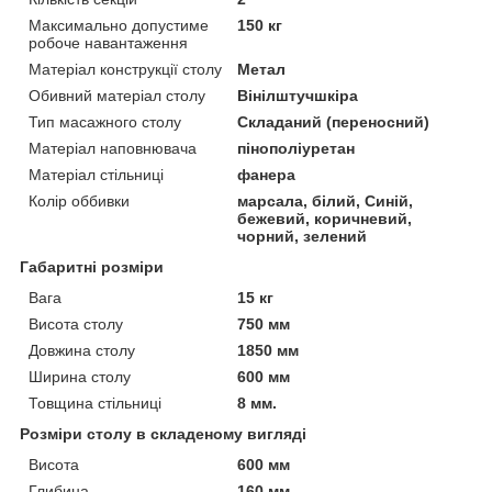
Максимально допустиме
150 кг
робоче навантаження
Матеріал конструкції столу
Метал
Обивний матеріал столу
Вінілштучшкіра
Тип масажного столу
Складаний (переносний)
Матеріал наповнювача
пінополіуретан
Матеріал стільниці
фанера
Колір оббивки
марсала, білий, Синій,
бежевий, коричневий,
чорний, зелений
Габаритні розміри
Вага
15 кг
Висота столу
750 мм
Довжина столу
1850 мм
Ширина столу
600 мм
Товщина стільниці
8 мм.
Розміри столу в складеному вигляді
Висота
600 мм
Глибина
160 мм