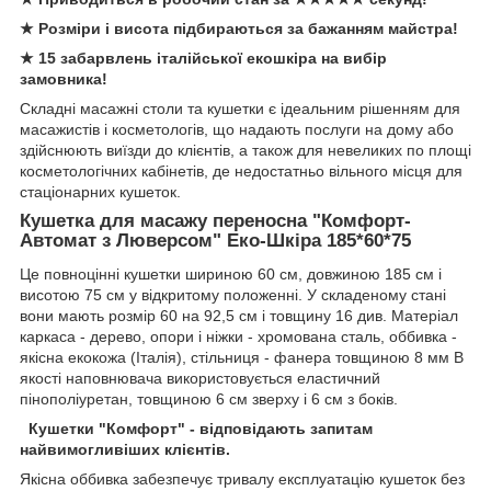
★ Розміри і висота підбираються за бажанням майстра!
★ 15 забарвлень італійської екошкіра на вибір
замовника!
Складні масажні столи та кушетки є ідеальним рішенням для
масажистів і косметологів, що надають послуги на дому або
здійснюють виїзди до клієнтів, а також для невеликих по площі
косметологічних кабінетів, де недостатньо вільного місця для
стаціонарних кушеток.
Кушетка для масажу переносна "Комфорт-
Автомат з Люверсом" Еко-Шкіра 185*60*75
Це повноцінні кушетки шириною 60 см, довжиною 185 см і
висотою 75 см у відкритому положенні. У складеному стані
вони мають розмір 60 на 92,5 см і товщину 16 див. Матеріал
каркаса - дерево, опори і ніжки - хромована сталь, оббивка -
якісна екокожа (Італія), стільниця - фанера товщиною 8 мм В
якості наповнювача використовується еластичний
пінополіуретан, товщиною 6 см зверху і 6 см з боків.
Кушетки "Комфорт" - відповідають запитам
найвимогливіших клієнтів.
Якісна оббивка забезпечує тривалу експлуатацію кушеток без