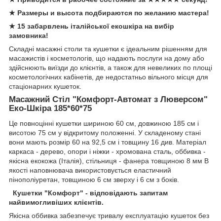
★ Размеры и высота подбираются по желанию мастера!
★ 15 забарвлень італійської екошкіра на вибір
замовника!
Складні масажні столи та кушетки є ідеальним рішенням для
масажистів і косметологів, що надають послуги на дому або
здійснюють виїзди до клієнтів, а також для невеликих по площі
косметологічних кабінетів, де недостатньо вільного місця для
стаціонарних кушеток.
Масажний Стіл "Комфорт-Автомат з Люверсом"
Еко-Шкіра 185*60*75
Це повноцінні кушетки шириною 60 см, довжиною 185 см і
висотою 75 см у відкритому положенні. У складеному стані
вони мають розмір 60 на 92,5 см і товщину 16 див. Матеріал
каркаса - дерево, опори і ніжки - хромована сталь, оббивка -
якісна екокожа (Італія), стільниця - фанера товщиною 8 мм В
якості наповнювача використовується еластичний
пінополіуретан, товщиною 6 см зверху і 6 см з боків.
Кушетки "Комфорт" - відповідають запитам
найвимогливіших клієнтів.
Якісна оббивка забезпечує тривалу експлуатацію кушеток без