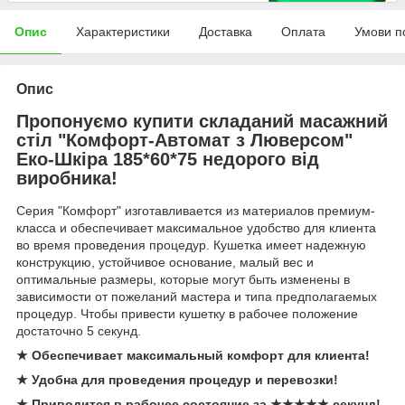
Опис
Характеристики
Доставка
Оплата
Умови п
Опис
Пропонуємо купити складаний масажний
стіл "Комфорт-Автомат з Люверсом"
Еко-Шкіра 185*60*75 недорого від
виробника!
Серия "Комфорт" изготавливается из материалов премиум-
класса и обеспечивает максимальное удобство для клиента
во время проведения процедур. Кушетка имеет надежную
конструкцию, устойчивое основание, малый вес и
оптимальные размеры, которые могут быть изменены в
зависимости от пожеланий мастера и типа предполагаемых
процедур. Чтобы привести кушетку в рабочее положение
достаточно 5 секунд.
★ Обеспечивает максимальный комфорт для клиента!
★ Удобна для проведения процедур и перевозки!
★ Приводится в рабочее состояние за
★
★
★
★
★
секунд!