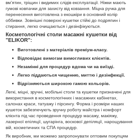
вм'ятин, тріщин і видимих слідів експлуатації. Ніжки мають
гумові ковпачки для захисту від ковзання. Міцна ручка для
перенесення виготовлена з екошкіри в основний колір
оббивки. Зовнішні поверхні кушетки стійкі до подряпин і
стирання, легко очищаються і дезінфікуються.
Косметологічні столи масажні кушетки від
"ELIKOR":
Виготовлені з матеріалів преміум-класу.
Відповідає вимогам вимогливих клієнтів.
Незамінні для процедур вдома чи на виїзді.
Легко піддаються чищенню, миттю і дезінфекції.
Відрізняються широкою гамою кольорів.
Легкі, міцні, зручні, мобільні столи та кушетки призначені для
використання в косметологічних і масажних кабінетах,
салонах краси, татуажу і пірсингу. Форма і розміри наших
кушеток забезпечують зручну роботу майстра і комфорт
клієнта під час проведення процедур масажу, макіяжу,
лазерної епіляції, шугарінга, воскової депіляції, нарощування
вій, косметичних та СПА процедур.
Як виробник, ми можемо запропонувати оптовим покупцям