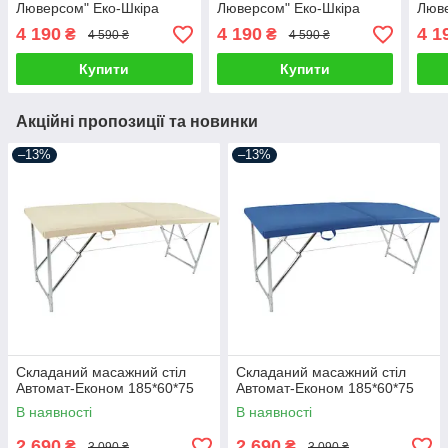
Люверсом" Еко-Шкіра
Люверсом" Еко-Шкіра
Люве
185*60*75
185*60*75
185*
4 190
4 190
4 1
₴
₴
4 590 ₴
4 590 ₴
Купити
Купити
Акційні пропозиції та новинки
–13%
–13%
Складаний масажний стіл
Складаний масажний стіл
Автомат-Економ 185*60*75
Автомат-Економ 185*60*75
В наявності
В наявності
2 690
2 690
₴
₴
3 090 ₴
3 090 ₴