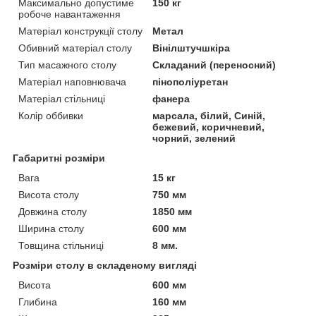
Максимально допустиме
150 кг
робоче навантаження
Матеріал конструкції столу
Метал
Обивний матеріал столу
Вінілштучшкіра
Тип масажного столу
Складаний (переносний)
Матеріал наповнювача
пінополіуретан
Матеріал стільниці
фанера
Колір оббивки
марсала, білий, Синій,
бежевий, коричневий,
чорний, зелений
Габаритні розміри
Вага
15 кг
Висота столу
750 мм
Довжина столу
1850 мм
Ширина столу
600 мм
Товщина стільниці
8 мм.
Розміри столу в складеному вигляді
Висота
600 мм
Глибина
160 мм