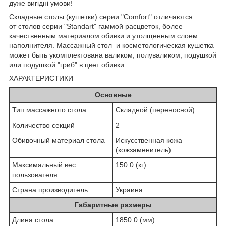
дуже вигідні умови!
Складные столы (кушетки) серии "Comfort" отличаются
от столов серии "Standart" гаммой расцветок, более
качественным материалом обивки и утолщенным слоем
наполнителя. Массажный стол и косметологическая кушетка
может быть укомплектована валиком, полуваликом, подушкой
или подушкой "гриб" в цвет обивки.
ХАРАКТЕРИСТИКИ
Основные
Тип массажного стола
Складной (переносной)
Количество секций
2
Обивочный материал стола
Искусственная кожа
(кожзаменитель)
Максимальный вес
150.0 (кг)
пользователя
Страна производитель
Украина
Габаритные размеры
Длина стола
1850.0 (мм)