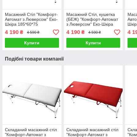
Масажний Стіл "Комфорт-
Масажний Стіл, кушетка
Маса
Автомат з Люверсом" Еко-
(БЕЖ) "Комфорт-Автомат
Авто
Шкіра 185*60*75
з Люверсом" Еко-Шкіра
Шкір
185*60*75
4 190
4 190
4 1
₴
₴
4 590 ₴
4 590 ₴
Купити
Купити
Подібні товари компанії
Складаний масажний стіл
Складаний масажний стіл
Скла
"Комфорт-Автомат з
"Комфорт-Автомат з
"Ком