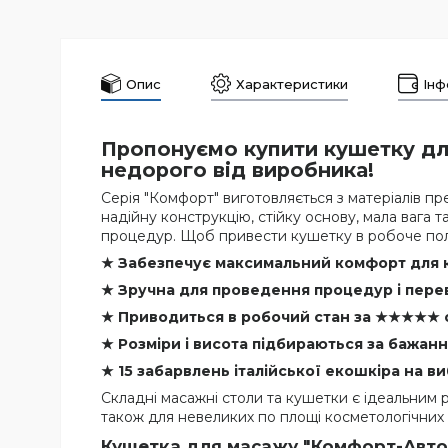
Опис
Характеристики
Інф
Пропонуємо купити кушетку дл
недорого від виробника!
Серія "Комфорт" виготовляється з матеріалів п
надійну конструкцію, стійку основу, мала вага т
процедур. Щоб привести кушетку в робоче пол
★ Забезпечує максимальний комфорт для к
★ Зручна для проведення процедур і пере
★ Приводиться в робочий стан за
★
★
★
★
★
★ Розміри і висота підбираються за бажан
★ 15 забарвлень італійської екошкіра на ви
Складні масажні столи та кушетки є ідеальним р
також для невеликих по площі косметологічних к
Кушетка для масажу "Комфорт-Автом