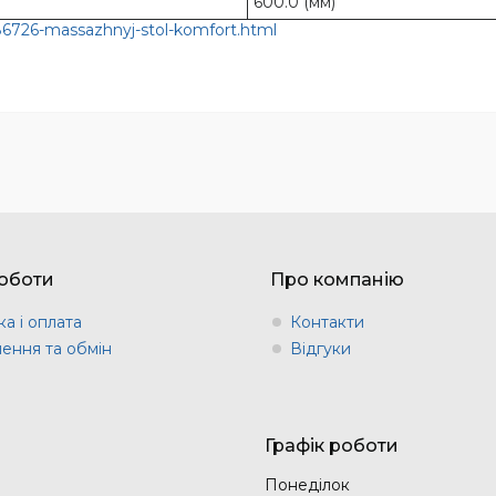
600.0 (мм)
86726-massazhnyj-stol-komfort.html
оботи
Про компанію
а і оплата
Контакти
ення та обмін
Відгуки
Графік роботи
Понеділок