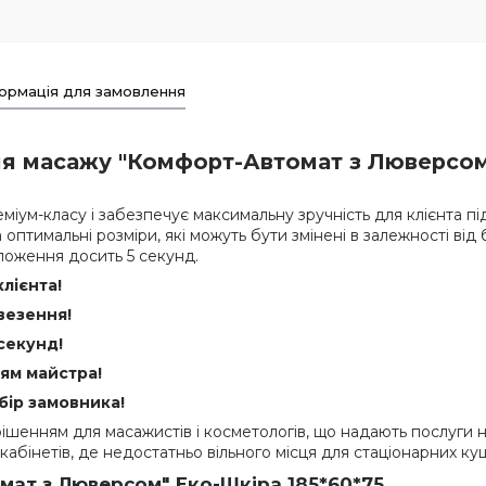
ормація для замовлення
я масажу "Комфорт-Автомат з Люверсом"
реміум-класу і забезпечує максимальну зручність для клієнта 
а оптимальні розміри, які можуть бути змінені в залежності в
оження досить 5 секунд.
лієнта!
везення!
секунд!
ням майстра!
бір замовника!
ішенням для масажистів і косметологів, що надають послуги на
абінетів, де недостатньо вільного місця для стаціонарних ку
ат з Люверсом" Еко-Шкіра 185*60*75