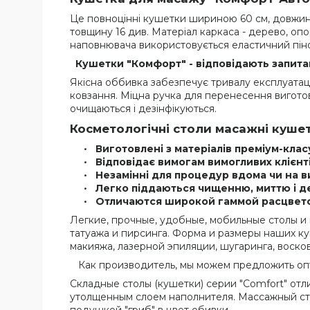
Це повноцінні кушетки шириною 60 см, довжиною
товщину 16 див. Матеріал каркаса - дерево, опор
наповнювача використовується еластичний піноп
Кушетки "Комфорт" - відповідають запита
Якісна оббивка забезпечує тривалу експлуатацію
ковзання. Міцна ручка для перенесення виготов
очищаються і дезінфікуються.
Косметологічні столи масажні кушетк
Виготовлені з матеріалів преміум-клас
Відповідає вимогам вимогливих клієнті
Незамінні для процедур вдома чи на ви
Легко піддаються чищенню, миттю і де
Отличаются широкой гаммой расцвето
Легкие, прочные, удобные, мобильные столы и
татуажа и пирсинга. Форма и размеры наших 
макияжа, лазерной эпиляции, шугаринга, воск
Как производитель, мы можем предложить опт
Складные столы (кушетки) серии "Comfort" отл
утолщенным слоем наполнителя. Массажный ст
подушкой "гриб" в цвет обивки.