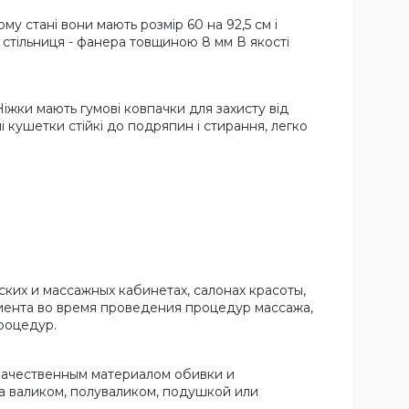
у стані вони мають розмір 60 на 92,5 см і
), стільниця - фанера товщиною 8 мм В якості
Ніжки мають гумові ковпачки для захисту від
 кушетки стійкі до подряпин і стирання, легко
ких и массажных кабинетах, салонах красоты,
иента во время проведения процедур массажа,
роцедур.
 качественным материалом обивки и
 валиком, полуваликом, подушкой или