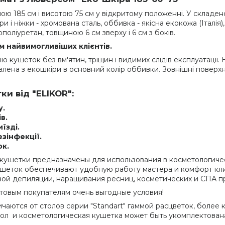
 185 см і висотою 75 см у відкритому положенні. У складеном
и і ніжки - хромована сталь, оббивка - якісна екокожа (Італія
оліуретан, товщиною 6 см зверху і 6 см з боків.
м найвимогливіших клієнтів.
 кушеток без вм'ятин, тріщин і видимих слідів експлуатації. 
лена з екошкіри в основний колір оббивки. Зовнішні поверхні
и від "ELIKOR":
у.
в.
їзді.
зінфекції.
к.
 кушетки предназначены для использования в косметологичес
кушеток обеспечивают удобную работу мастера и комфорт кл
овой депиляции, наращивания ресниц, косметических и СПА п
овым покупателям очень выгодные условия!
ичаются от столов серии "Standart" гаммой расцветок, более
ол и косметологическая кушетка может быть укомплектована