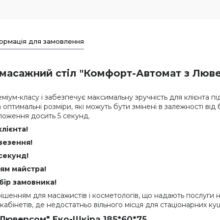
ормація для замовлення
масажний стіл "Комфорт-Автомат з Люве
реміум-класу і забезпечує максимальну зручність для клієнта 
а оптимальні розміри, які можуть бути змінені в залежності в
оження досить 5 секунд.
лієнта!
везення!
секунд!
ням майстра!
бір замовника!
ішенням для масажистів і косметологів, що надають послуги на
абінетів, де недостатньо вільного місця для стаціонарних ку
Люверсом" Еко-Шкіра 185*60*75