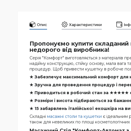
Опис
Характеристики
Інф
Пропонуємо купити складаний 
недорого від виробника!
Серія "Комфорт" виготовляється з матеріалів п
надійну конструкцію, стійку основу, мала вага т
процедур. Щоб привести кушетку в робоче пол
★ Забезпечує максимальний комфорт для к
★ Зручна для проведення процедур і пере
★ Приводиться в робочий стан за
★
★
★
★
★
★ Розміри і висота підбираються за бажан
★ 15 забарвлень італійської екошкіра на ви
Складні
масажні столи та кушетки
є ідеальним р
також для невеликих по площі косметологічних к
Масажний Стіл "Комфорт-Автомат з 