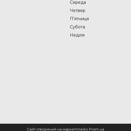
Середа
Четвер
Пʼятниця
Субота
Неділя
Сайт створений на маркетплейсі
Prom.ua