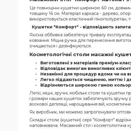
Це повноцінні кушетки шириною 60 см, довжиною
товщину 16 см. Матеріал каркаса - дерево, опори
використовується еластичний пінополіуретан, т
Кушетки "Комфорт" - відповідають запита
Якісна оббивка забезпечує тривалу експлуатацію
ковзання. Міцна ручка для перенесення виготов
очищаються і дезінфікуються.
Косметологічні столи масажні кушетк
Виготовлені з матеріалів преміум-клас
Відповідає вимогам вимогливих клієнті
Незамінні для процедур вдома чи на ви
Легко піддаються чищенню, миттю і де
Відрізняються широкою гамою кольорі
Легкі, міцні, зручні, мобільні столи та кушетки
і розміри наших кушеток забезпечують зручну ро
воскової депіляції, нарощування вій, косметичн
Як виробник, ми можемо запропонувати оптови
Складні столи (кушетки) серії "Комфорт" відріз
наповнювача. Масажний стіл і косметологічна 