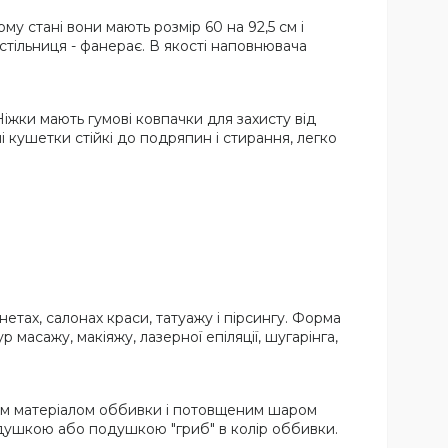
у стані вони мають розмір 60 на 92,5 см і
, стільниця - фанерає. В якості наповнювача
Ніжки мають гумові ковпачки для захисту від
 кушетки стійкі до подряпин і стирання, легко
нетах, салонах краси, татуажу і пірсингу. Форма
масажу, макіяжу, лазерної епіляції, шугарінга,
існим матеріалом оббивки і потовщеним шаром
душкою або подушкою "гриб" в колір оббивки.