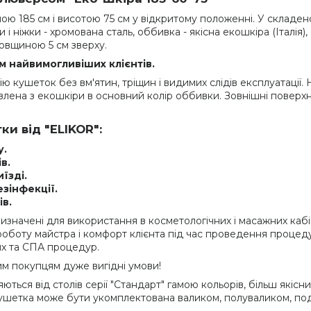
 185 см і висотою 75 см у відкритому положенні. У складеном
 і ніжки - хромована сталь, оббивка - якісна екошкіра (Італія)
овщиною 5 см зверху.
м найвимогливіших клієнтів.
 кушеток без вм'ятин, тріщин і видимих слідів експлуатації. 
лена з екошкіри в основний колір оббивки. Зовнішні поверхні
и від "ELIKOR":
у.
в.
їзді.
зінфекції.
в.
 призначені для використання в косметологічних і масажних кабі
боту майстра і комфорт клієнта під час проведення процедур 
их та СПА процедур.
м покупцям дуже вигідні умови!
няються від столів серії "Стандарт" гамою кольорів, більш як
кушетка може бути укомплектована валиком, полуваликом, по