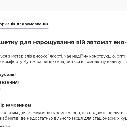
ормація для замовлення
етку для нарощування вій автомат еко-ш
ся з матеріалів високої якості, має надійну конструкцію, опти
нь комфорту Кушетка легко складається в компактну валізку і
зусиль!
везення!
!
ір замовника!
ішенням для масажистів і косметологів, що надають послуги на
абінетів, де недостатньо вільного місця для стаціонарних ку
арт»