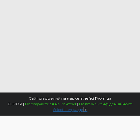
Сайт створений на маркетплейсі
Prom.ua
ELIKOR |
Поскаржитися на контент
|
Політика конфіденційності
Select Language
▼