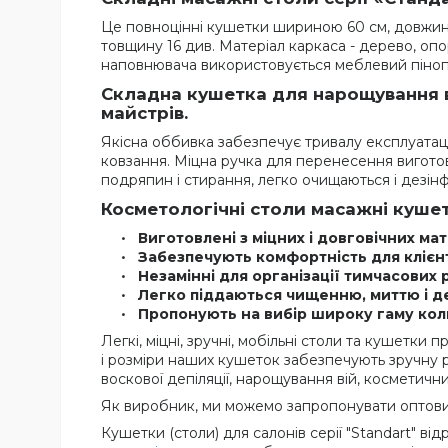
Це повноцінні кушетки шириною 60 см, довжиною
товщину 16 див. Матеріал каркаса - дерево, опо
наповнювача використовується меблевий пінопол
Складна кушетка для нарощування в
майстрів.
Якісна оббивка забезпечує тривалу експлуатацію
ковзання. Міцна ручка для перенесення виготовл
подряпин і стирання, легко очищаються і дезінф
Косметологічні столи масажні кушетк
Виготовлені з міцних і довговічних мат
Забезпечують комфортність для клієнті
Незамінні для організації тимчасових 
Легко піддаються чищенню, миттю і де
Пропонують на вибір широку гаму кол
Легкі, міцні, зручні, мобільні столи та кушетки
і розміри наших кушеток забезпечують зручну ро
воскової депіляції, нарощування вій, косметичн
Як виробник, ми можемо запропонувати оптови
Кушетки (столи) для салонів серії "Standart" ві