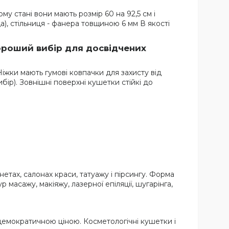
у стані вони мають розмір 60 на 92,5 см і
а), стільниця - фанера товщиною 6 мм В якості
ороший вибір для досвідчених
Ніжки мають гумові ковпачки для захисту від
ір). Зовнішні поверхні кушетки стійкі до
нетах, салонах краси, татуажу і пірсингу. Форма
масажу, макіяжу, лазерної епіляції, шугарінга,
ш демократичною ціною. Косметологічні кушетки і