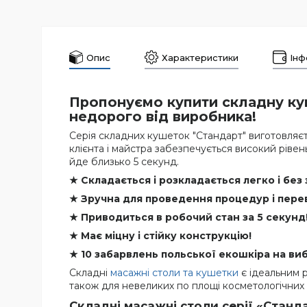
Опис
Характеристики
Інф
Пропонуємо купити складну куш
недорого від виробника!
Серія складних кушеток "Стандарт" виготовляєть
клієнта і майстра забезпечується високий ріве
йде близько 5 секунд.
★ Складається і розкладається легко і без 
★ Зручна для проведення процедур і пере
★ Приводиться в робочий стан за 5 секунд
★ Має міцну і стійку конструкцію!
★ 10 забарвлень польської екошкіра на виб
Складні
масажні столи та кушетки
є ідеальним р
також для невеликих по площі косметологічних к
Складні масажні столи серії «Станд