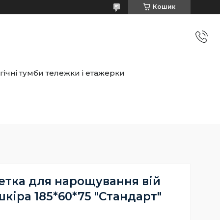
Кошик
ічні тумби тележки і етажерки
етка для нарощування вій
шкіра 185*60*75 "Стандарт"