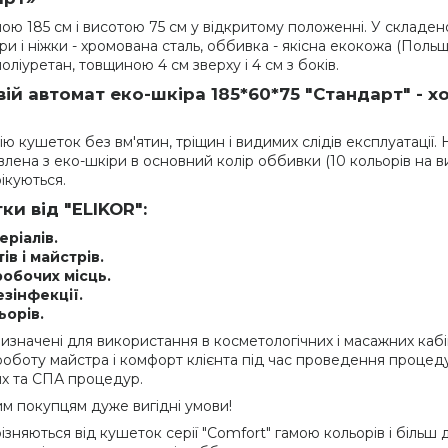
 185 см і висотою 75 см у відкритому положенні. У складеном
ри і ніжки - хромована сталь, оббивка - якісна екокожа (Польщ
іуретан, товщиною 4 см зверху і 4 см з боків.
ій автомат еко-шкіра 185*60*75 "Стандарт
"
- х
 кушеток без вм'ятин, тріщин і видимих слідів експлуатації. 
ена з еко-шкіри в основний колір оббивки (10 кольорів на виб
ікуються.
и від "ELIKOR":
еріалів.
в і майстрів.
робочих місць.
зінфекції.
ьорів.
 призначені для використання в косметологічних і масажних кабі
боту майстра і комфорт клієнта під час проведення процедур 
их та СПА процедур.
м покупцям дуже вигідні умови!
дрізняються від кушеток серії "Comfort" гамою кольорів і біль