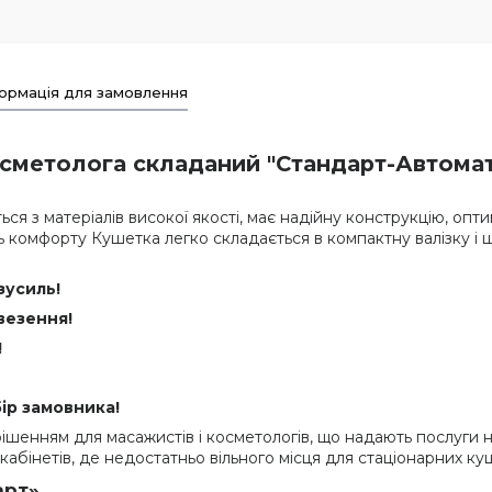
ормація для замовлення
сметолога складаний "Стандарт-Автомат
ся з матеріалів високої якості, має надійну конструкцію, опти
нь комфорту Кушетка легко складається в компактну валізку і
зусиль!
везення!
!
ір замовника!
ішенням для масажистів і косметологів, що надають послуги на
абінетів, де недостатньо вільного місця для стаціонарних ку
арт»