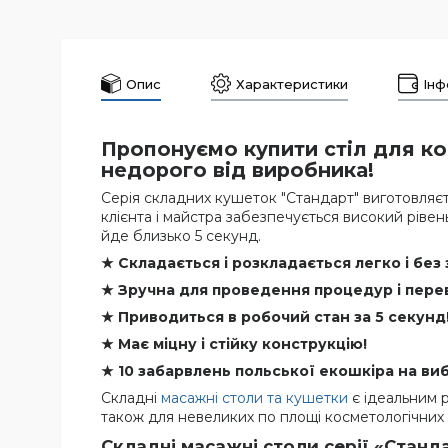
Опис
Характеристики
Інф
Пропонуємо купити стіл для ко
недорого від виробника!
Серія складних кушеток "Стандарт" виготовляєть
клієнта і майстра забезпечується високий ріве
йде близько 5 секунд.
★ Складається і розкладається легко і без 
★ Зручна для проведення процедур і пере
★ Приводиться в робочий стан за 5 секунд
★ Має міцну і стійку конструкцію!
★ 10 забарвлень польської екошкіра на виб
Складні
масажні столи та кушетки
є ідеальним р
також для невеликих по площі косметологічних к
Складні масажні столи серії «Станд