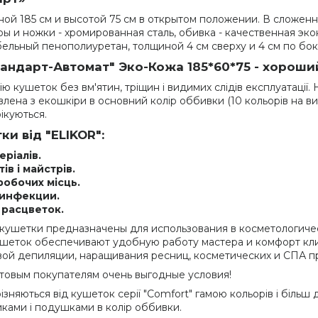
й 185 см и высотой 75 см в открытом положении. В сложенно
оры и ножки - хромированная сталь, обивка - качественная э
бельный пенополиуретан, толщиной 4 см сверху и 4 см по бок
андарт-Автомат" Эко-Кожа 185*60*75 - хороши
 кушеток без вм'ятин, тріщин і видимих слідів експлуатації. 
ена з екошкіри в основний колір оббивки (10 кольорів на виб
ікуються.
и від "ELIKOR":
еріалів.
в і майстрів.
робочих місць.
зинфекции.
расцветок.
 кушетки предназначены для использования в косметологичес
кушеток обеспечивают удобную работу мастера и комфорт кл
овой депиляции, наращивания ресниц, косметических и СПА п
овым покупателям очень выгодные условия!
дрізняються від кушеток серії "Comfort" гамою кольорів і біль
ками і подушками в колір оббивки.