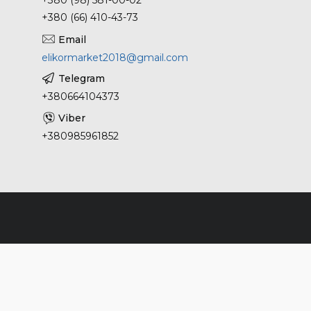
+380 (66) 410-43-73
elikormarket2018@gmail.com
+380664104373
+380985961852