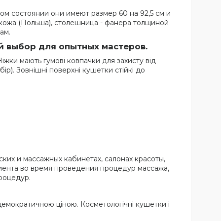
м состоянии они имеют размер 60 на 92,5 см и
кокожа (Польша), столешница - фанера толщиной
ам.
й выбор для опытных мастеров.
Ніжки мають гумові ковпачки для захисту від
ір). Зовнішні поверхні кушетки стійкі до
ких и массажных кабинетах, салонах красоты,
иента во время проведения процедур массажа,
роцедур.
ш демократичною ціною. Косметологічні кушетки і