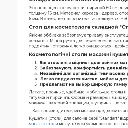
Это полноценные кушетки шириной 60 см, длино
толщину 16 см. Материал каркаса - дерево, оп
6 мм. В качестве наполнителя используется ме
Стол для косметолога складной "Ст
Якісна оббивка забезпечує тривалу експлуатацію
ковзання. Міцна ручка для перенесення виготовл
подряпин і стирання, легко очищаються і дезінф
Косметологічні столи масажні кушетк
Виготовлені з міцних і довговічних мат
Забезпечують комфортність для клієнті
Незамінні для організації тимчасових 
Легко поддаются чистке, мойке и де
Предлагают на выбор широкую гамму 
Легкие, прочные, удобные, мобильные столы и
татуажа и пирсинга. Форма и размеры наших 
макияжа, лазерной эпиляции, шугаринга, воск
Как производитель, мы можем предложить опт
Кушетки (столи) для салонів серії "Standart" ві
масажні столи
можуть бути укомплектовані вали