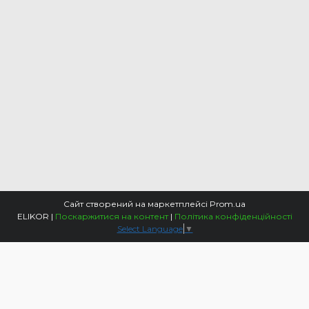
Сайт створений на маркетплейсі
Prom.ua
ELIKOR |
Поскаржитися на контент
|
Політика конфіденційності
Select Language
▼