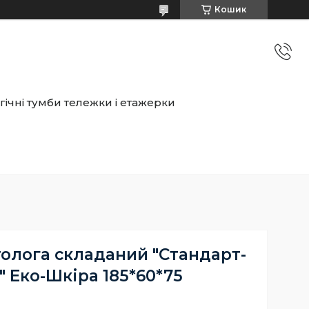
Кошик
ічні тумби тележки і етажерки
толога складаний "Стандарт-
 Еко-Шкіра 185*60*75