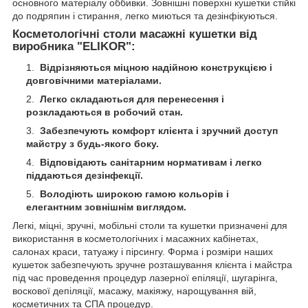
основного матеріалу оббивки. Зовнішні поверхні кушетки стійкі
до подряпин і стирання, легко миються та дезінфікуються.
Косметологічні столи масажні кушетки від
виробника "ELIKOR":
Відрізняються міцною надійною конструкцією і
довговічними матеріалами.
Легко складаються для перенесення і
розкладаються в робочий стан.
Забезпечують комфорт клієнта і зручний доступ
майстру з будь-якого боку.
Відповідають санітарним нормативам і легко
піддаються дезінфекції.
Володіють широкою гамою кольорів і
елегантним зовнішнім виглядом.
Легкі, міцні, зручні, мобільні столи та кушетки призначені для
використання в косметологічних і масажних кабінетах,
салонах краси, татуажу і пірсингу. Форма і розміри наших
кушеток забезпечують зручне розташування клієнта і майстра
під час проведення процедур лазерної епіляції, шугарінга,
воскової депіляції, масажу, макіяжу, нарощування вій,
косметичних та СПА процедур.