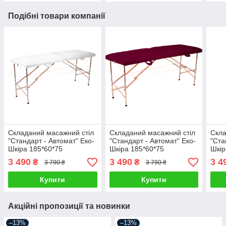
Подібні товари компанії
Складаний масажний стіл
Складаний масажний стіл
Скла
"Стандарт - Автомат" Еко-
"Стандарт - Автомат" Еко-
"Ста
Шкіра 185*60*75
Шкіра 185*60*75
Шкір
3 490
3 490
3 4
₴
₴
3 790 ₴
3 790 ₴
Купити
Купити
Акційні пропозиції та новинки
–13%
–13%