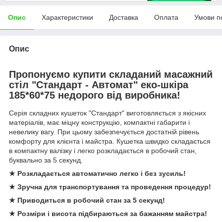
Опис
Характеристики
Доставка
Оплата
Умови п
Опис
Пропонуємо купити складаний масажний
стіл "Стандарт - Автомат" еко-шкіра
185*60*75 недорого від виробника!
Серія складних кушеток "Стандарт" виготовляється з якісних
матеріалів, має міцну конструкцію, компактні габарити і
невелику вагу. При цьому забезпечується достатній рівень
комфорту для клієнта і майстра. Кушетка швидко складається
в компактну валізку і легко розкладається в робочий стан,
буквально за 5 секунд.
★ Розкладається автоматично легко і без зусиль!
★ Зручна для транспортування та проведення процедур!
★ Приводиться в робочий стан за 5 секунд!
★ Розміри і висота підбираються за бажанням майстра!