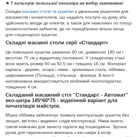
★ 7 кольорів польської екошкіра на вибір замовника!
Складні
масажні столи та кушетки
є ідеальним рішенням для
масажистів і косметологів, що надають послуги на дому або
здійснюють виїзди до клієнтів, а також для невеликих по площі
косметологічних кабінетів, де не передбачено вільне місце
для стаціонарної кушетки.
Складні масажні столи серії «Стандарт»
Це повноцінні кушетки шириною 60 см, довжиною 185 см і
висотою 75 см у відкритому положенні. У складеному стані
вони мають розмір 60 на 92,5 см і товщину 16 см. Матеріал
каркаса - дерево, опори і ніжки - хромована сталь, оббивка -
шкірозамінник (Польща), стільниця - фанера. В якості
наповнювача використовується меблевий пінополіуретан,
товщиною 4 см.
Складаний масажний стіл "Стандарт - Автомат"
еко-шкіра 185*60*75 - відмінний варіант для
початківців майстрів.
Міцна оббивка забезпечує тривалу експлуатацію кушеток без
тріщин, вм'ятин і видимих слідів експлуатації. Ніжки мають
гумові ковпачки для захисту підлоги від пошкоджень. Зручна
ручка для перенесення виконана з еко-шкіри в колір