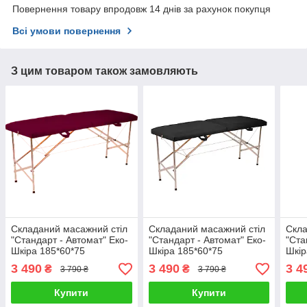
Повернення товару впродовж 14 днів за рахунок покупця
Всі умови повернення
З цим товаром також замовляють
Складаний масажний стіл
Складаний масажний стіл
Скла
"Стандарт - Автомат" Еко-
"Стандарт - Автомат" Еко-
"Ста
Шкіра 185*60*75
Шкіра 185*60*75
Шкір
3 490
3 490
3 4
₴
₴
3 790 ₴
3 790 ₴
Купити
Купити