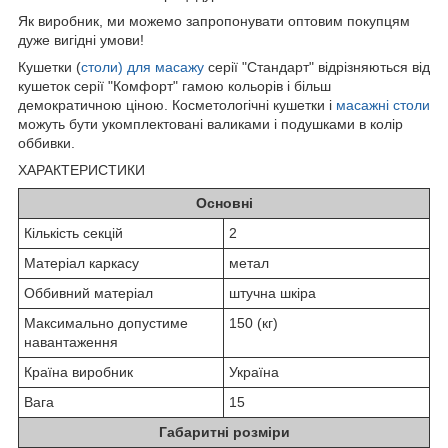
Як виробник, ми можемо запропонувати оптовим покупцям
дуже вигідні умови!
Кушетки (
столи) для масажу
серії "Стандарт" відрізняються від
кушеток серії "Комфорт" гамою кольорів і більш
демократичною ціною. Косметологічні кушетки і
масажні столи
можуть бути укомплектовані валиками і подушками в колір
оббивки.
ХАРАКТЕРИСТИКИ
Основні
Кількість секцій
2
Матеріал каркасу
метал
Оббивний матеріал
штучна шкіра
Максимально допустиме
150 (кг)
навантаження
Країна виробник
Україна
Вага
15
Габаритні розміри