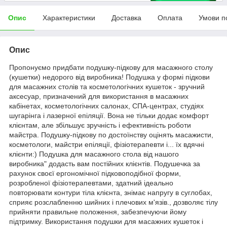
Опис
Характеристики
Доставка
Оплата
Умови п
Опис
Пропонуємо придбати подушку-підкову для масажного столу
(кушетки) недорого від виробника! Подушка у формі підкови
для масажних столів та косметологічних кушеток - зручний
аксесуар, призначений для використання в масажних
кабінетах, косметологічних салонах, СПА-центрах, студіях
шугарінга і лазерної епіляції. Вона не тільки додає комфорт
клієнтам, але збільшує зручність і ефективність роботи
майстра. Подушку-підкову по достоїнству оцінять масажисти,
косметологи, майстри епіляції, фізіотерапевти і... їх вдячні
клієнти:) Подушка для масажного стола від нашого
виробника" додасть вам постійних клієнтів. Подушечка за
рахунок своєї ергономічної підковоподібної форми,
розробленої фізіотерапевтами, здатний ідеально
повторювати контури тіла клієнта, знімає напругу в суглобах,
сприяє розслабленню шийних і плечових м'язів., дозволяє тілу
прийняти правильне положення, забезпечуючи йому
підтримку. Використання подушки для масажних кушеток і