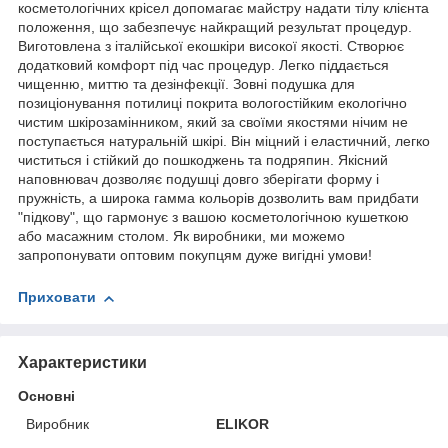
косметологічних крісел допомагає майстру надати тілу клієнта
положення, що забезпечує найкращий результат процедур.
Виготовлена з італійської екошкіри високої якості. Створює
додатковий комфорт під час процедур. Легко піддається
чищенню, миттю та дезінфекції. Зовні подушка для
позиціонування потилиці покрита вологостійким екологічно
чистим шкірозамінником, який за своїми якостями нічим не
поступається натуральній шкірі. Він міцний і еластичний, легко
чиститься і стійкий до пошкоджень та подряпин. Якісний
наповнювач дозволяє подушці довго зберігати форму і
пружність, а широка гамма кольорів дозволить вам придбати
"підкову", що гармонує з вашою косметологічною кушеткою
або масажним столом. Як виробники, ми можемо
запропонувати оптовим покупцям дуже вигідні умови!
Приховати
Характеристики
Основні
Виробник
ELIKOR