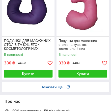
ПОДУШКИ ДЛЯ МАСАЖНИХ
Подушки для масажних
СТОЛІВ ТА КУШЕТОК
столів та кушеток
КОСМЕТОЛОГІЧНИХ
косметологічних
В наявності
В наявності
330
330
₴
₴
440 ₴
440 ₴
Купити
Купити
Показати ще
Про нас
90% позитивних з 159 відгуків за рік