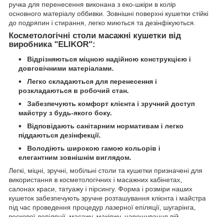
ручка для перенесення виконана з еко-шкіри в колір
основного матеріалу оббивки. Зовнішні поверхні кушетки стійкі
до подряпин і стирання, легко миються та дезінфікуються.
Косметологічні столи масажні кушетки від
виробника "ELIKOR":
Відрізняються міцною надійною конструкцією і
довговічними матеріалами.
Легко складаються для перенесення і
розкладаються в робочий стан.
Забезпечують комфорт клієнта і зручний доступ
майстру з будь-якого боку.
Відповідають санітарним нормативам і легко
піддаються дезінфекції.
Володіють широкою гамою кольорів і
елегантним зовнішнім виглядом.
Легкі, міцні, зручні, мобільні столи та кушетки призначені для
використання в косметологічних і масажних кабінетах,
салонах краси, татуажу і пірсингу. Форма і розміри наших
кушеток забезпечують зручне розташування клієнта і майстра
під час проведення процедур лазерної епіляції, шугарінга,
воскової депіляції, масажу, макіяжу, нарощування вій,