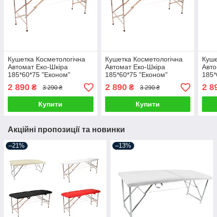
Кушетка Косметологічна
Кушетка Косметологічна
Куше
Автомат Еко-Шкіра
Автомат Еко-Шкіра
Авто
185*60*75 "Економ"
185*60*75 "Економ"
185*
2 890
2 890
2 8
₴
₴
3 290 ₴
3 290 ₴
Купити
Купити
Акційні пропозиції та новинки
–21%
–13%