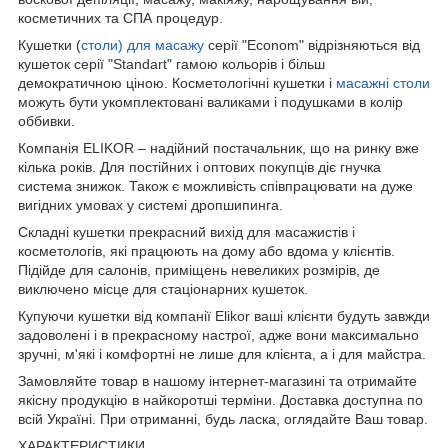
косметичних та СПА процедур.
Кушетки (
столи) для масажу
серії "Econom" відрізняються від
кушеток серії "Standart" гамою кольорів і більш
демократичною ціною. Косметологічні кушетки і
масажні столи
можуть бути укомплектовані валиками і подушками в колір
оббивки.
Компанія ELIKOR – надійний постачальник, що на ринку вже
кілька років. Для постійних і оптових покупців діє гнучка
система знижок. Також є можливість співпрацювати на дуже
вигідних умовах у системі дропшипинга.
Складні кушетки прекрасний вихід для масажистів і
косметологів, які працюють на дому або вдома у клієнтів.
Підійде для салонів, приміщень невеликих розмірів, де
виключено місце для стаціонарних кушеток.
Купуючи кушетки від компанії Elikor ваші клієнти будуть завжди
задоволені і в прекрасному настрої, адже вони максимально
зручні, м'які і комфортні не лише для клієнта, а і для майстра.
Замовляйте товар в нашому інтернет-магазині та отримайте
якісну продукцію в найкоротші терміни. Доставка доступна по
всій Україні. При отриманні, будь ласка, оглядайте Ваш товар.
ХАРАКТЕРИСТИКИ