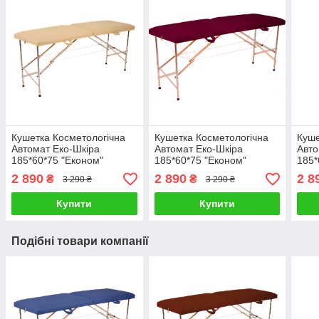
Кушетка Косметологічна
Кушетка Косметологічна
Куше
Автомат Еко-Шкіра
Автомат Еко-Шкіра
Авто
185*60*75 "Економ"
185*60*75 "Економ"
185*
2 890
2 890
2 8
₴
₴
3 290 ₴
3 290 ₴
Купити
Купити
Подібні товари компанії