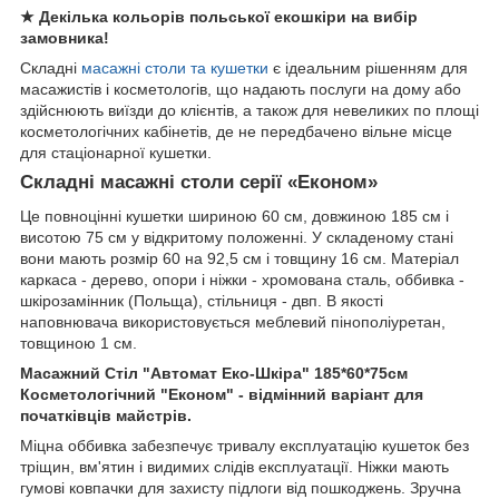
★ Декілька кольорів польської екошкіри на вибір
замовника!
Складні
масажні столи та кушетки
є ідеальним рішенням для
масажистів і косметологів, що надають послуги на дому або
здійснюють виїзди до клієнтів, а також для невеликих по площі
косметологічних кабінетів, де не передбачено вільне місце
для стаціонарної кушетки.
Складні масажні столи серії «Економ»
Це повноцінні кушетки шириною 60 см, довжиною 185 см і
висотою 75 см у відкритому положенні. У складеному стані
вони мають розмір 60 на 92,5 см і товщину 16 см. Матеріал
каркаса - дерево, опори і ніжки - хромована сталь, оббивка -
шкірозамінник (Польща), стільниця - двп. В якості
наповнювача використовується меблевий пінополіуретан,
товщиною 1 см.
Масажний Стіл "Автомат Еко-Шкіра" 185*60*75см
Косметологічний "Економ" - відмінний варіант для
початківців майстрів.
Міцна оббивка забезпечує тривалу експлуатацію кушеток без
тріщин, вм'ятин і видимих слідів експлуатації. Ніжки мають
гумові ковпачки для захисту підлоги від пошкоджень. Зручна