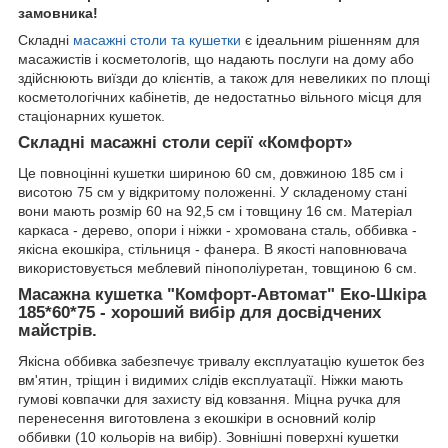
замовника!
Складні
масажні столи та кушетки
є ідеальним рішенням для
масажистів і косметологів, що надають послуги на дому або
здійснюють виїзди до клієнтів, а також для невеликих по площі
косметологічних кабінетів, де недостатньо вільного місця для
стаціонарних кушеток.
Складні масажні столи серії «Комфорт»
Це повноцінні кушетки шириною 60 см, довжиною 185 см і
висотою 75 см у відкритому положенні. У складеному стані
вони мають розмір 60 на 92,5 см і товщину 16 см. Матеріал
каркаса - дерево, опори і ніжки - хромована сталь, оббивка -
якісна екошкіра, стільниця - фанера. В якості наповнювача
використовується меблевий пінополіуретан, товщиною 6 см.
Масажна кушетка "Комфорт-Автомат" Еко-Шкіра
185*60*75 - хороший вибір для досвідчених
майстрів.
Якісна оббивка забезпечує тривалу експлуатацію кушеток без
вм'ятин, тріщин і видимих слідів експлуатації. Ніжки мають
гумові ковпачки для захисту від ковзання. Міцна ручка для
перенесення виготовлена з екошкіри в основний колір
оббивки (10 кольорів на вибір). Зовнішні поверхні кушетки