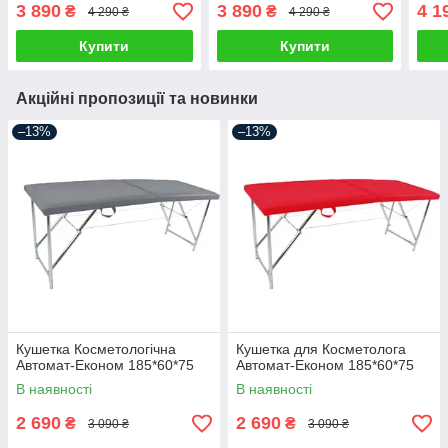
Шкір
3 890
3 890
4 1
₴
₴
4 290 ₴
4 290 ₴
Купити
Купити
Акційні пропозиції та новинки
–13%
–13%
Кушетка Косметологічна
Кушетка для Косметолога
Автомат-Економ 185*60*75
Автомат-Економ 185*60*75
В наявності
В наявності
2 690
2 690
₴
₴
3 090 ₴
3 090 ₴