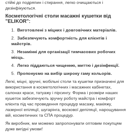
стійкі до подряпин і стирання, легко очищаються і
дезінфікуються.
Косметологічні столи масажні кушетки від
"ELIKOR":
Виготовлені з міцних і довговічних матеріалів.
Забезпечують комфортність для клієнтів і
майстрів.
Незамінні для організації тимчасових робочих
місць.
Легко піддаються чищенню, миттю і дезінфекції.
Пропонуємо на вибір широку гаму кольорів.
Легкі, міцні, зручні, мобільні столи та кушетки призначені для
використання в косметологічних і масажних кабінетах,
салонах краси, татуажу і пірсингу. Форма і розміри наших
кушеток забезпечують зручну роботу майстра і комфорт
клієнта під час проведення процедур масажу, макіяжу,
лазерної епіляції, шугарінга, воскової депіляції, нарощування
вій, косметичних та СПА процедур.
Як виробник, ми можемо запропонувати оптовим покупцям
дуже вигідні умови!