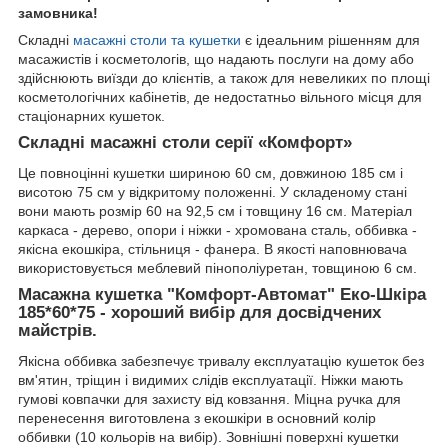
замовника!
Складні
масажні столи та кушетки
є ідеальним рішенням для
масажистів і косметологів, що надають послуги на дому або
здійснюють виїзди до клієнтів, а також для невеликих по площі
косметологічних кабінетів, де недостатньо вільного місця для
стаціонарних кушеток.
Складні масажні столи серії «Комфорт»
Це повноцінні кушетки шириною 60 см, довжиною 185 см і
висотою 75 см у відкритому положенні. У складеному стані
вони мають розмір 60 на 92,5 см і товщину 16 см. Матеріал
каркаса - дерево, опори і ніжки - хромована сталь, оббивка -
якісна екошкіра, стільниця - фанера. В якості наповнювача
використовується меблевий пінополіуретан, товщиною 6 см.
Масажна кушетка "Комфорт-Автомат" Еко-Шкіра
185*60*75 - хороший вибір для досвідчених
майстрів.
Якісна оббивка забезпечує тривалу експлуатацію кушеток без
вм'ятин, тріщин і видимих слідів експлуатації. Ніжки мають
гумові ковпачки для захисту від ковзання. Міцна ручка для
перенесення виготовлена з екошкіри в основний колір
оббивки (10 кольорів на вибір). Зовнішні поверхні кушетки