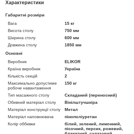
Характеристики
Габаритні розміри
Вага
15 кг
Висота столу
750 мм
Ширина столу
600 мм
Довжина столу
1850 мм
Основні
Виробник
ELIKOR
Країна виробник
Україна
Кількість секцій
2
Максимально допустиме
150 кг
робоче навантаження
Тип масажного столу
Складаний (переносний)
Обивний матеріал столу
Вінілштучшкіра
Матеріал конструкції столу
Метал
Матеріал наповнювача
пінополіуретан
Колір оббивки
білий, зелений, лимонний,
пісочний, персик, рожевий,
блакитний, салатовий,