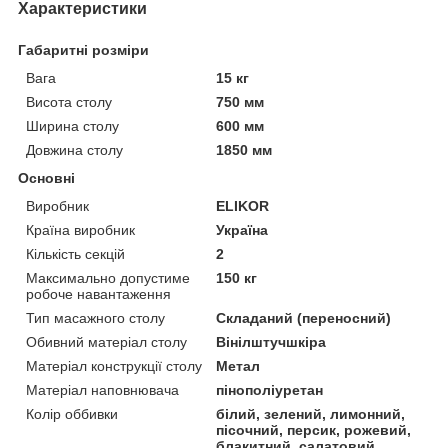
Характеристики
Габаритні розміри
Вага
15 кг
Висота столу
750 мм
Ширина столу
600 мм
Довжина столу
1850 мм
Основні
Виробник
ELIKOR
Країна виробник
Україна
Кількість секцій
2
Максимально допустиме
150 кг
робоче навантаження
Тип масажного столу
Складаний (переносний)
Обивний матеріал столу
Вінілштучшкіра
Матеріал конструкції столу
Метал
Матеріал наповнювача
пінополіуретан
Колір оббивки
білий, зелений, лимонний,
пісочний, персик, рожевий,
блакитний, салатовий,