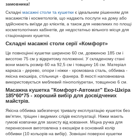
замовника!
Складні
масажні столи та кушетки
є ідеальним рішенням для
масажистів і косметологів, що надають послуги на дому або
здійснюють виїзди до клієнтів, а також для невеликих по площі
косметологічних кабінетів, де недостатньо вільного місця для
стаціонарних кушеток.
Складні масажні столи серії «Комфорт»
Це повноцінні кушетки шириною 60 см, довжиною 185 см і
висотою 75 см у відкритому положенні. У складеному стані
вони мають розмір 60 на 92,5 см і товщину 16 см. Матеріал
каркаса - дерево, опори і ніжки - хромована сталь, оббивка -
якісна екошкіра, стільниця - фанера. В якості наповнювача
використовується меблевий пінополіуретан, товщиною 6 см.
Масажна кушетка "Комфорт-Автомат" Еко-Шкіра
185*60*75 - хороший вибір для досвідчених
майстрів.
Якісна оббивка забезпечує тривалу експлуатацію кушеток без
вм'ятин, тріщин і видимих слідів експлуатації. Ніжки мають
гумові ковпачки для захисту від ковзання. Міцна ручка для
перенесення виготовлена з екошкіри в основний колір
оббивки (10 кольорів на вибір). Зовнішні поверхні кушетки