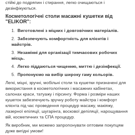
стійкі до подряпин і стирання, легко очищаються і
дезінфікуються.
Косметологічні столи масажні кушетки від
"ELIKOR":
Виготовлені з міцних і довговічних матеріалів.
Забезпечують комфортність для клієнтів і
майстрів.
Незамінні для організації тимчасових робочих
місць.
Легко піддаються чищенню, миттю і дезінфекції.
Пропонуємо на вибір широку гаму кольорів.
Легкі, міцні, зручні, мобільні столи та кушетки призначені для
використання в косметологічних і масажних кабінетах,
салонах краси, татуажу і пірсингу. Форма і розміри наших
кушеток забезпечують зручну роботу майстра і комфорт
клієнта під час проведення процедур масажу, макіяжу,
лазерної епіляції, шугарінга, воскової депіляції, нарощування
вій, косметичних та СПА процедур.
Як виробник, ми можемо запропонувати оптовим покупцям
дуже вигідні умови!