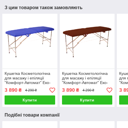
З цим товаром також замовляють
Кушетка Косметологічна
Кушетка Косметологічна
Куше
для масажу і епіляції
для масажу і епіляції
для 
"Комфорт-Автомат" Еко-
"Комфорт-Автомат" Еко-
"Ком
Шкіра 185*60*75
Шкіра 185*60*75
Шкір
3 890
3 890
3 8
₴
₴
4 290 ₴
4 290 ₴
Купити
Купити
Подібні товари компанії