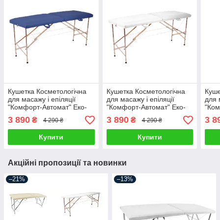
Кушетка Косметологічна
Кушетка Косметологічна
Куше
для масажу і епіляції
для масажу і епіляції
для 
"Комфорт-Автомат" Еко-
"Комфорт-Автомат" Еко-
"Ком
Шкіра 185*60*75
Шкіра 185*60*75
Шкір
3 890
3 890
3 8
₴
₴
4 290 ₴
4 290 ₴
Купити
Купити
Акційні пропозиції та новинки
–21%
–13%