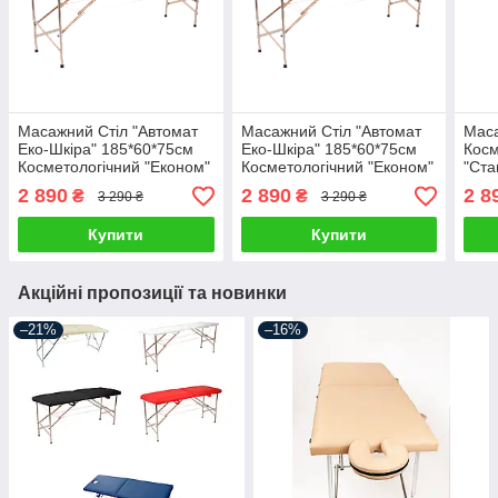
Масажний Стіл "Автомат
Масажний Стіл "Автомат
Маса
Еко-Шкіра" 185*60*75см
Еко-Шкіра" 185*60*75см
Косм
Косметологічний "Економ"
Косметологічний "Економ"
"Ста
Шкір
2 890
2 890
2 8
₴
₴
3 290 ₴
3 290 ₴
Купити
Купити
Акційні пропозиції та новинки
–21%
–16%