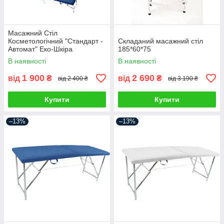
Масажний Стіл
Косметологічний "Стандарт -
Складаний масажний стіл
Автомат" Еко-Шкіра
185*60*75
185*60*75
В наявності
В наявності
1 900
2 690
від
₴
від
₴
від 2 400 ₴
від 3 190 ₴
Купити
Купити
–13%
–13%