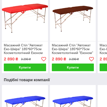
Масажний Стіл "Автомат
Масажний Стіл "Автомат
Маса
Еко-Шкіра" 185*60*75см
Еко-Шкіра" 185*60*75см
Еко-
Косметологічний Економ
Косметологічний "Економ"
Косм
2 890
2 890
2 8
₴
₴
3 290 ₴
3 290 ₴
Купити
Купити
Подібні товари компанії