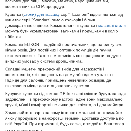
воскової депіляції, масажу, макіяжу, нарощування вій,
косметичних та СПА процедур.
Кушетки (
столи) для масажу
серії "Econom" відрізняються від
кушеток серії "Standart" гамою кольорів і більш
демократичною ціною. Косметологічні кушетки і
масажні столи
можуть бути укомплектовані валиками і подушками в колір
оббивки.
Компанія ELIKOR – надійний постачальник, що на ринку вже
кілька років. Для постійних і оптових покупців діє гнучка
система знижок. Також є можливість співпрацювати на дуже
вигідних умовах у системі дропшипинга.
Складні кушетки прекрасний вихід для масажистів і
косметологів, які працюють на дому або вдома у клієнтів.
Підійде для салонів, приміщень невеликих розмірів, де
виключено місце для стаціонарних кушеток.
Купуючи кушетки від компанії Elikor ваші клієнти будуть завжди
задоволені і в прекрасному настрої, адже вони максимально
зручні, м'які і комфортні не лише для клієнта, а і для майстра.
Замовляйте товар в нашому інтернет-магазині та отримайте
якісну продукцію в найкоротші терміни. Доставка доступна по
всій Україні. При отриманні, будь ласка, оглядайте Ваш товар.