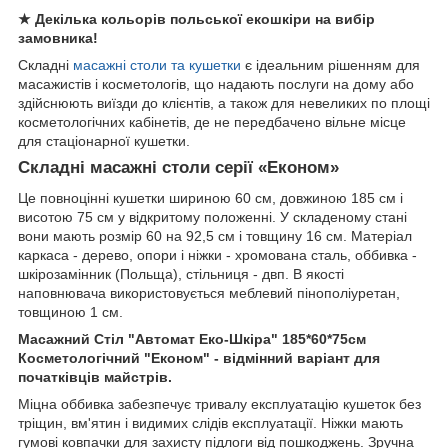
★ Декілька кольорів польської екошкіри на вибір
замовника!
Складні
масажні столи та кушетки
є ідеальним рішенням для
масажистів і косметологів, що надають послуги на дому або
здійснюють виїзди до клієнтів, а також для невеликих по площі
косметологічних кабінетів, де не передбачено вільне місце
для стаціонарної кушетки.
Складні масажні столи серії «Економ»
Це повноцінні кушетки шириною 60 см, довжиною 185 см і
висотою 75 см у відкритому положенні. У складеному стані
вони мають розмір 60 на 92,5 см і товщину 16 см. Матеріал
каркаса - дерево, опори і ніжки - хромована сталь, оббивка -
шкірозамінник (Польща), стільниця - двп. В якості
наповнювача використовується меблевий пінополіуретан,
товщиною 1 см.
Масажний Стіл "Автомат Еко-Шкіра" 185*60*75см
Косметологічний "Економ" - відмінний варіант для
початківців майстрів.
Міцна оббивка забезпечує тривалу експлуатацію кушеток без
тріщин, вм'ятин і видимих слідів експлуатації. Ніжки мають
гумові ковпачки для захисту підлоги від пошкоджень. Зручна