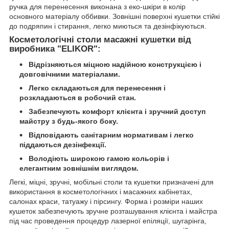
ручка для перенесення виконана з еко-шкіри в колір
основного матеріалу оббивки. Зовнішні поверхні кушетки стійкі
до подряпин і стирання, легко миються та дезінфікуються.
Косметологічні столи масажні кушетки від
виробника "ELIKOR":
Відрізняються міцною надійною конструкцією і
довговічними матеріалами.
Легко складаються для перенесення і
розкладаються в робочий стан.
Забезпечують комфорт клієнта і зручний доступ
майстру з будь-якого боку.
Відповідають санітарним нормативам і легко
піддаються дезінфекції.
Володіють широкою гамою кольорів і
елегантним зовнішнім виглядом.
Легкі, міцні, зручні, мобільні столи та кушетки призначені для
використання в косметологічних і масажних кабінетах,
салонах краси, татуажу і пірсингу. Форма і розміри наших
кушеток забезпечують зручне розташування клієнта і майстра
під час проведення процедур лазерної епіляції, шугарінга,