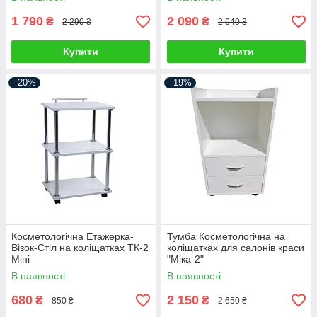
1 790
2 090
₴
₴
2 290 ₴
2 640 ₴
Купити
Купити
–20%
–19%
Косметологічна Етажерка-
Тумба Косметологічна на
Візок-Стіл на коліщатках ТК-2
коліщатках для салонів краси
Міні
"Міка-2"
В наявності
В наявності
680
2 150
₴
₴
850 ₴
2 650 ₴