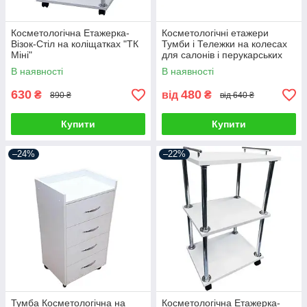
Косметологічна Етажерка-
Косметологічні етажери
Візок-Стіл на коліщатках "ТК
Тумби і Тележки на колесах
Міні"
для салонів і перукарських
В наявності
В наявності
630
480
₴
від
₴
890 ₴
від 640 ₴
Купити
Купити
–24%
–22%
Тумба Косметологічна на
Косметологічна Етажерка-