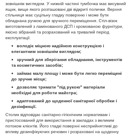
зовнішнім виглядом. У нижній частині тумбочка має висувний
ящик, вище якого розташовані дві відкриті полички. Верхня
стільниця має суцільну гладку поверхню і може бути
обладнана ручкою для зручного переміщення. Стіл-візок
виготовлений з ламінованого ДСП і хромованою фурнітури,
якісно зібраний та розрахований на тривалий період
експлуатації.
володіє міцною надійною конструкцією і
елегантним зовнішнім виглядом;
зручний для зберігання обладнання, інструментів
та косметичних засобів;
займає малу площу і може бути легко переміщені
до зручне місце;
дозволяє тримати "під рукою" матеріали
необхідні для роботи майстра;
адаптований до щоденної санітарної обробки і
дезінфекції.
Столик відповідає санітарно-гігієнічним нормативам і
пристосований для використання в закладах з великим
потоком клієнтів. Його гладкі поверхні несприйнятливі до
впливу дезинфікуючих речовин і розраховані на щоденну