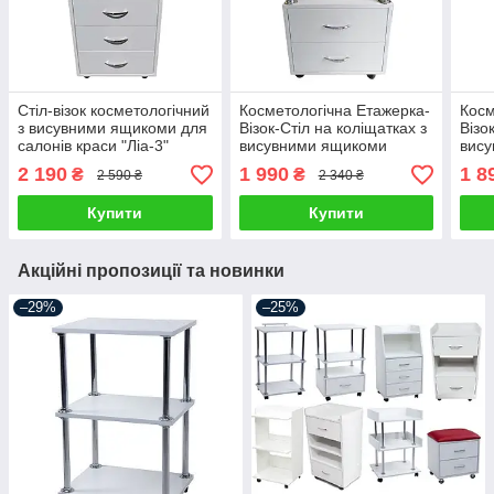
Стіл-візок косметологічний
Косметологічна Етажерка-
Косм
з висувними ящикоми для
Візок-Стіл на коліщатках з
Візо
салонів краси "Ліа-3"
висувними ящикоми
вису
"Ліа-2"
ручк
2 190
1 990
1 8
₴
₴
2 590 ₴
2 340 ₴
Купити
Купити
Акційні пропозиції та новинки
–29%
–25%