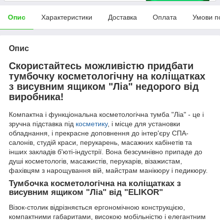
Опис
Характеристики
Доставка
Оплата
Умови п
Опис
Скористайтесь можливістю придбати
тумбочку косметологічну на коліщатках
з висувним ящиком "Ліа" недорого від
виробника!
Компактна і функціональна косметологічна тумба "Ліа" - це і
зручна підставка під
косметику
, і місце для установки
обладнання, і прекрасне доповнення до інтер'єру СПА-
салонів, студій краси, перукарень, масажних кабінетів та
інших закладів б'юті-індустрії. Вона безсумнівно припаде до
душі косметологів, масажистів, перукарів, візажистам,
фахівцям з нарощування вій, майстрам манікюру і педикюру.
Тумбочка косметологічна на коліщатках з
висувним ящиком "Ліа" від "ELIKOR"
Візок-столик відрізняється ергономічною конструкцією,
компактними габаритами, високою мобільністю і елегантним