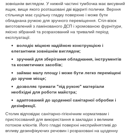
зовнішнім виглядом. У нижній частині тумбочка має висувний
ящик, вище якого розташовані дві відкриті полички. Верхня
стільниця має суцільну гладку поверхню і може бути
обладнана ручкою для зручного переміщення. Стіл-візок
виготовлений з ламінованого ДСП і хромованою фурнітури,
якісно зібраний та розрахований на тривалий період
експлуатації.
володіє міцною надійною конструкцією і
елегантним зовнішнім виглядом;
зручний для зберігання обладнання, інструментів
та косметичних засобів;
займає малу площу і може бути легко переміщені
до зручне місце;
дозволяє тримати "під рукою" матеріали
необхідні для роботи майстра;
адаптований до щоденної санітарної обробки і
дезінфекції.
Столик відповідає санітарно-гігієнічним нормативам і
пристосований для використання в закладах з великим
потоком клієнтів. Його гладкі поверхні несприйнятливі до
впливу дезинфікуючих речовин і розраховані на щоденну