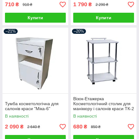
710
1 790
₴
₴
910 ₴
2 290 ₴
Купити
Купити
–21%
–20%
Візок-Етажерка
Тумба косметологічна для
Косметологічний столик для
салонів краси "Міка-6"
манікюру і салонів краси ТК-2
міні
В наявності
В наявності
2 090
680
₴
₴
2 640 ₴
850 ₴