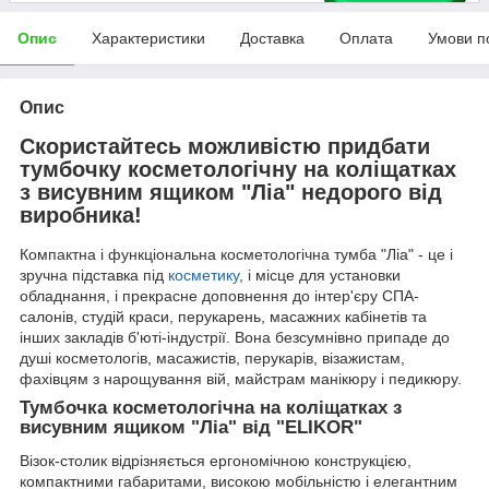
Опис
Характеристики
Доставка
Оплата
Умови п
Опис
Скористайтесь можливістю придбати
тумбочку косметологічну на коліщатках
з висувним ящиком "Ліа" недорого від
виробника!
Компактна і функціональна косметологічна тумба "Ліа" - це і
зручна підставка під
косметику
, і місце для установки
обладнання, і прекрасне доповнення до інтер'єру СПА-
салонів, студій краси, перукарень, масажних кабінетів та
інших закладів б'юті-індустрії. Вона безсумнівно припаде до
душі косметологів, масажистів, перукарів, візажистам,
фахівцям з нарощування вій, майстрам манікюру і педикюру.
Тумбочка косметологічна на коліщатках з
висувним ящиком "Ліа" від "ELIKOR"
Візок-столик відрізняється ергономічною конструкцією,
компактними габаритами, високою мобільністю і елегантним