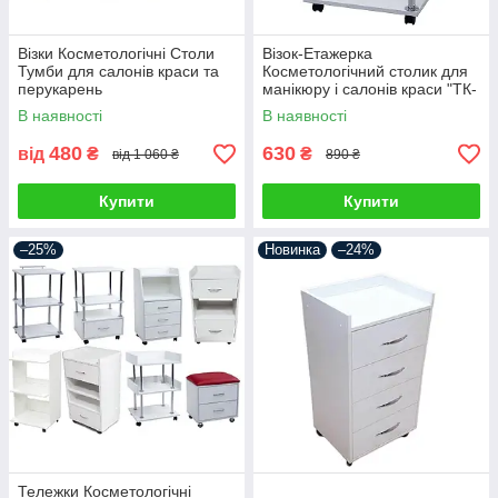
Візки Косметологічні Столи
Візок-Етажерка
Тумби для салонів краси та
Косметологічний столик для
перукарень
манікюру і салонів краси "ТК-
Міні"
В наявності
В наявності
480
630
від
₴
₴
від 1 060 ₴
890 ₴
Купити
Купити
–25%
Новинка
–24%
Тележки Косметологічні