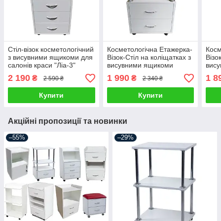
Стіл-візок косметологічний
Косметологічна Етажерка-
Косм
з висувними ящикоми для
Візок-Стіл на коліщатках з
Візо
салонів краси "Ліа-3"
висувними ящикоми
вису
"Ліа-2"
ручк
2 190
1 990
1 8
₴
₴
2 590 ₴
2 340 ₴
Купити
Купити
Акційні пропозиції та новинки
–55%
–29%