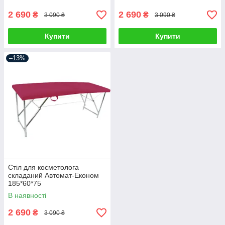
2 690
2 690
₴
₴
3 090 ₴
3 090 ₴
Купити
Купити
–13%
Стіл для косметолога
складаний Автомат-Економ
185*60*75
В наявності
2 690
₴
3 090 ₴