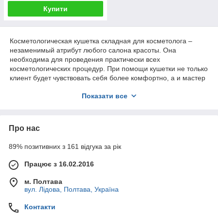
Купити
Косметологическая кушетка складная для косметолога –
незаменимый атрибут любого салона красоты. Она
необходима для проведения практически всех
косметологических процедур. При помощи кушетки не только
клиент будет чувствовать себя более комфортно, а и мастер
сможет расположить человека так, чтобы провести
Показати все
процедуру максимально быстро и качественно. Складная
конструкция позволит легко перемещать кушетку в нужное
место.
Про нас
89% позитивних з 161 відгука за рік
Працює з 16.02.2016
м. Полтава
вул. Лідова, Полтава, Україна
Контакти