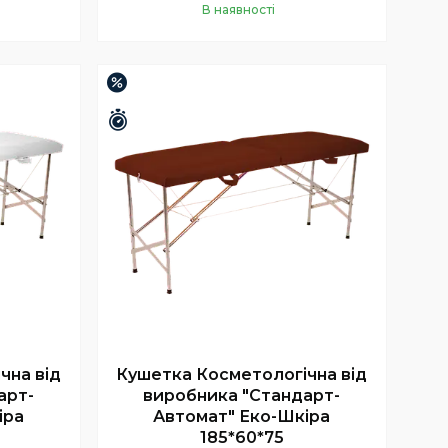
В наявності
Купити
–8%
Залишилось 25 днів
чна від
Кушетка Косметологічна від
арт-
виробника "Стандарт-
іра
Автомат" Еко-Шкіра
185*60*75