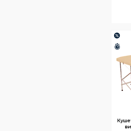
–8%
Зали
Кушет
ви