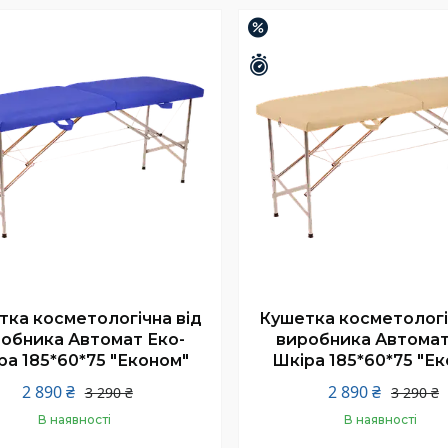
Купити
Купити
–12%
шилось 25 днів
Залишилось 25 днів
тка косметологічна від
Кушетка косметологі
обника Автомат Еко-
виробника Автомат
ра 185*60*75 "Економ"
Шкіра 185*60*75 "Е
2 890 ₴
2 890 ₴
3 290 ₴
3 290 ₴
В наявності
В наявності