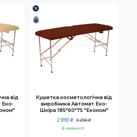
Купити
–12%
Залишилось 25 днів
чна від
Кушетка косметологічна від
 Еко-
виробника Автомат Еко-
коном"
Шкіра 185*60*75 "Економ"
2 890 ₴
3 290 ₴
В наявності