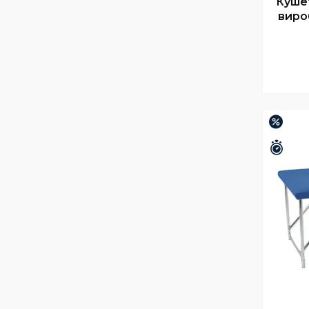
Кушет
виро
–13%
Зали