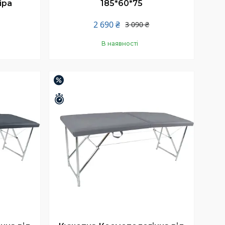
іра
185*60*75
2 690 ₴
3 090 ₴
В наявності
Купити
–13%
Залишилось 25 днів