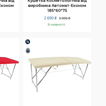
чна від
Кушетка Косметологічна від
Економ
виробника Автомат-Економ
185*60*75
2 690 ₴
3 090 ₴
В наявності
Купити
–13%
Залишилось 25 днів