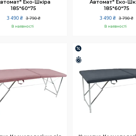
втомат" Еко-Шкіра
Автомат" Еко-Шк
185*60*75
185*60*75
3 490 ₴
3 490 ₴
3 790 ₴
3 790 ₴
В наявності
В наявності
Купити
Купити
–13%
шилось 25 днів
Залишилось 25 днів