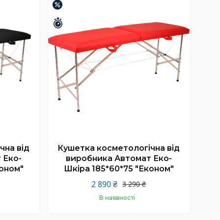
–12%
Залишилось 25 днів
чна від
Кушетка косметологічна від
 Еко-
виробника Автомат Еко-
коном"
Шкіра 185*60*75 "Економ"
2 890 ₴
3 290 ₴
В наявності