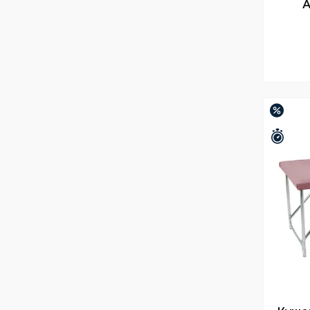
А
–13%
Зали