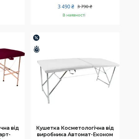
3 490 ₴
3 790 ₴
В наявності
Купити
–13%
Залишилось 25 днів
чна від
Кушетка Косметологічна від
арт-
виробника Автомат-Економ