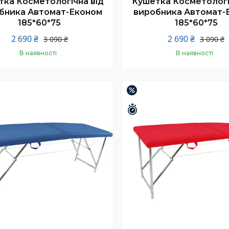
ка Косметологічна від
Кушетка Косметологі
бника Автомат-Економ
виробника Автомат-
185*60*75
185*60*75
2 690 ₴
2 690 ₴
3 090 ₴
3 090 ₴
В наявності
В наявності
Купити
Купити
–13%
шилось 25 днів
Залишилось 25 днів