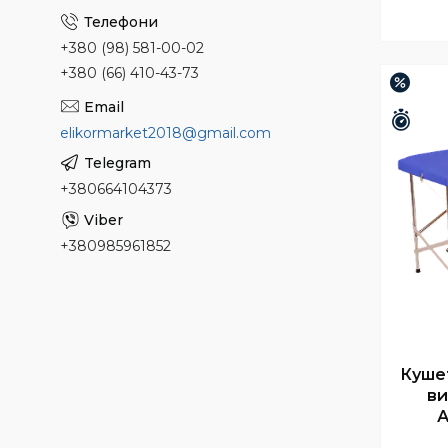
+380 (98) 581-00-02
+380 (66) 410-43-73
–8%
Зали
elikormarket2018@gmail.com
+380664104373
+380985961852
Кушет
ви
А