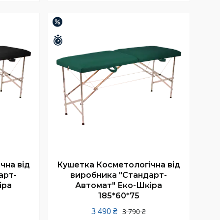
Купити
–8%
Залишилось 25 днів
чна від
Кушетка Косметологічна від
арт-
виробника "Стандарт-
іра
Автомат" Еко-Шкіра
185*60*75
3 490 ₴
3 790 ₴