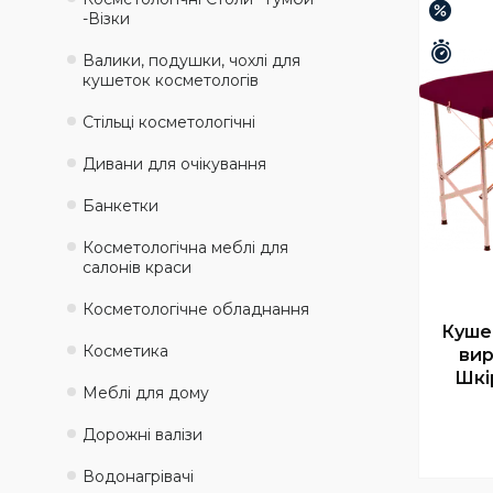
–12%
-Візки
Зали
Валики, подушки, чохлі для
кушеток косметологів
Стільці косметологічні
Дивани для очікування
Банкетки
Косметологічна меблі для
салонів краси
Косметологічне обладнання
Куше
Косметика
вир
Шкі
Меблі для дому
Дорожні валізи
Водонагрівачі