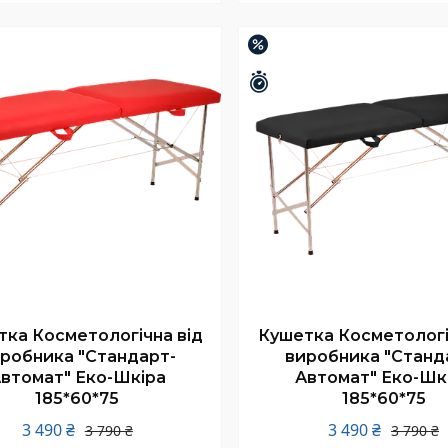
Купити
Купити
–8%
шилось 25 днів
Залишилось 25 днів
ка Косметологічна від
Кушетка Косметологі
робника "Стандарт-
виробника "Станд
втомат" Еко-Шкіра
Автомат" Еко-Шк
185*60*75
185*60*75
3 490 ₴
3 490 ₴
3 790 ₴
3 790 ₴