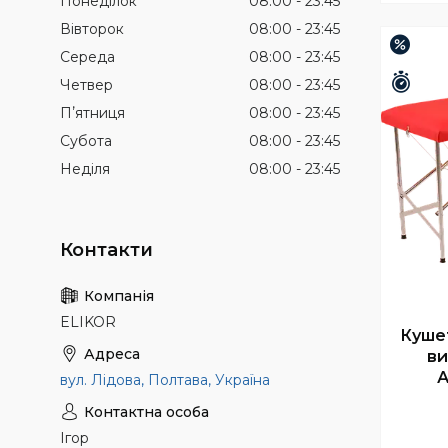
Понеділок
08:00
23:45
Вівторок
08:00
23:45
–8%
Середа
08:00
23:45
Зали
Четвер
08:00
23:45
Пʼятниця
08:00
23:45
Субота
08:00
23:45
Неділя
08:00
23:45
ELIKOR
Кушет
ви
А
вул. Лідова, Полтава, Україна
Ігор