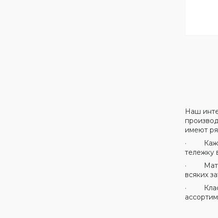
Наш инте
производ
имеют ря
· Каждая
тележку 
· Матери
всяких з
· Класси
ассортим