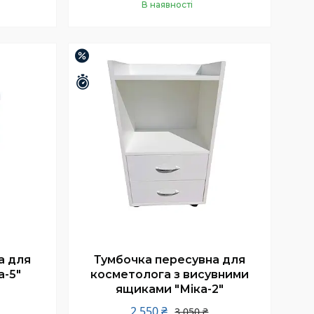
В наявності
Купити
–16%
Залишилось 26 днів
а для
Тумбочка пересувна для
а-5"
косметолога з висувними
ящиками "Міка-2"
2 550 ₴
3 050 ₴