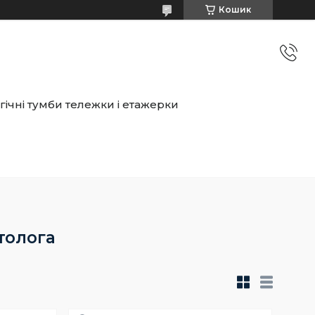
Кошик
ічні тумби тележки і етажерки
толога