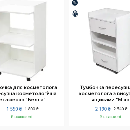
–14%
шилось 26 днів
Залишилось 26 днів
очка для косметолога
Тумбочка пересувн
сувна косметологічна
косметолога з вису
етажерка "Белла"
ящиками "Міка
1 550 ₴
2 190 ₴
1 800 ₴
2 540 ₴
В наявності
В наявності