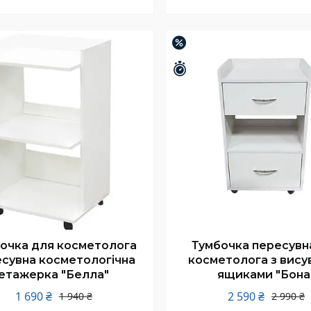
Купити
Купити
–13%
шилось 26 днів
Залишилось 26 днів
очка для косметолога
Тумбочка пересувн
сувна косметологічна
косметолога з вису
етажерка "Белла"
ящиками "Бона
1 690 ₴
2 590 ₴
1 940 ₴
2 990 ₴