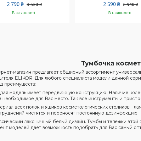
2 790 ₴
2 590 ₴
3 530 ₴
2 940 ₴
В наявності
В наявності
Купити
Купити
Тумбочка космет
рнет-магазин предлагает обширный ассортимент универсаль
ителя ELIKOR. Для любого специалиста модели данной сери
д преимуществ:
 модель имеет передвижную конструкцию. Наличие колеси
в необходимое для Вас место. Так все инструменты и приспо
ал всех полок и ящиков косметологических столиков - лам
атруднений чистятся и переносят постоянную дезинфекцию.
ческий лаконичный белый дизайн. Тумбы и тележки этой с
ент моделей дает возможность подобрать для Вас самый опт