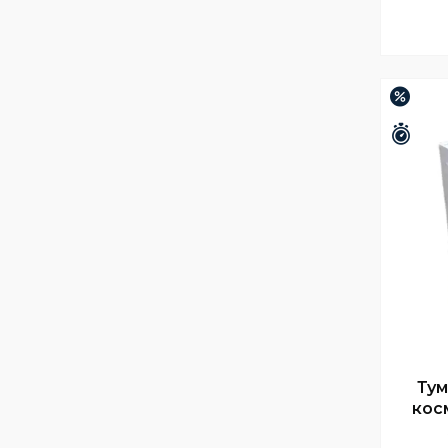
–21%
Зали
Тум
кос