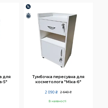
Купити
–21%
Залишилось 26 днів
а для
Тумбочка пересувна для
а-5"
косметолога "Міка-6"
2 090 ₴
2 640 ₴
В наявності