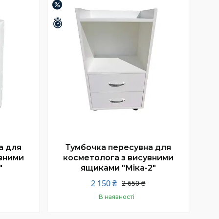
–19%
Залишилось 26 днів
а для
Тумбочка пересувна для
вними
косметолога з висувними
"
ящиками "Міка-2"
2 150 ₴
2 650 ₴
В наявності