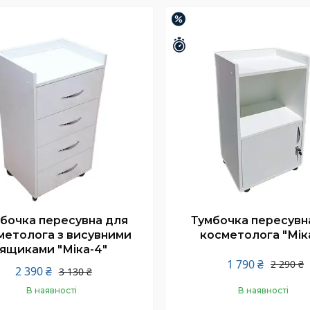
Купити
Купити
%
–22%
шилось 26 днів
Залишилось 26 днів
бочка пересувна для
Тумбочка пересувн
метолога з висувними
косметолога "Мік
ящиками "Міка-4"
1 790 ₴
2 290 ₴
2 390 ₴
3 130 ₴
В наявності
В наявності