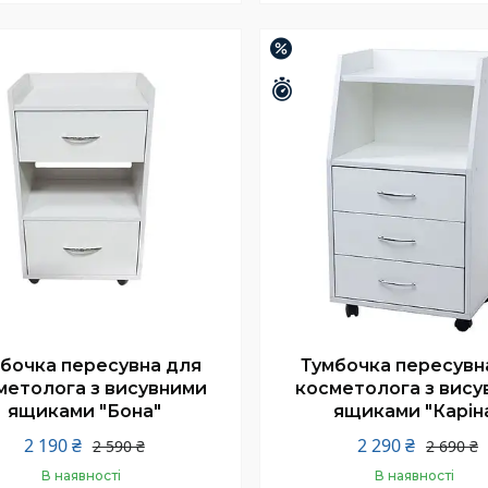
Купити
Купити
–15%
шилось 26 днів
Залишилось 26 днів
бочка пересувна для
Тумбочка пересувн
метолога з висувними
косметолога з вису
ящиками "Бона"
ящиками "Карін
2 190 ₴
2 290 ₴
2 590 ₴
2 690 ₴
В наявності
В наявності