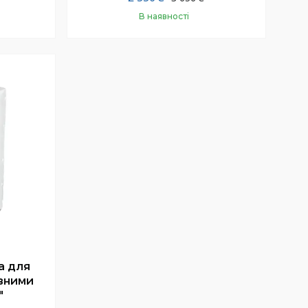
В наявності
Купити
а для
вними
"