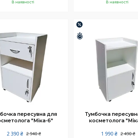
В наявності
В наявності
Купити
Купити
–20%
шилось 26 днів
Залишилось 26 днів
бочка пересувна для
Тумбочка пересувн
осметолога "Міка-6"
косметолога "Мік
2 390 ₴
1 990 ₴
2 940 ₴
2 490 ₴