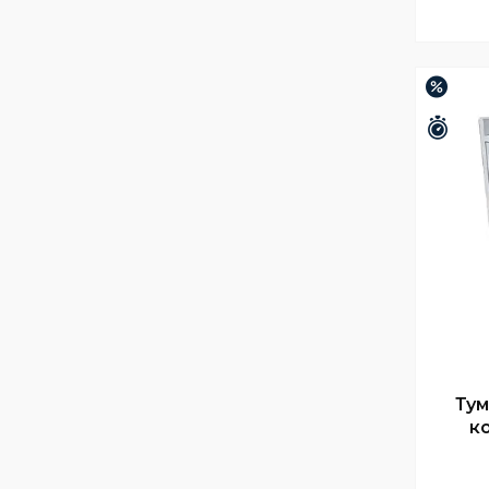
–19%
Зали
Тум
к