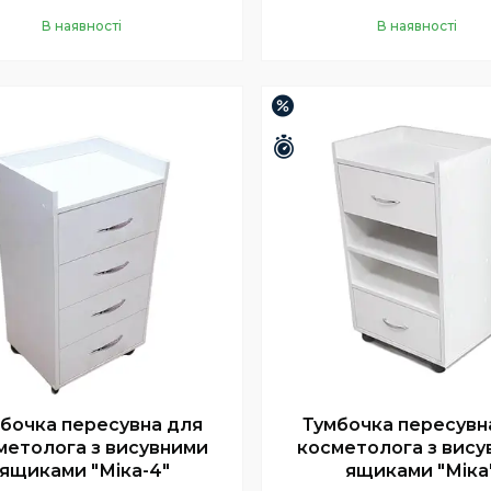
В наявності
В наявності
Купити
Купити
–12%
шилось 26 днів
Залишилось 26 днів
бочка пересувна для
Тумбочка пересувн
метолога з висувними
косметолога з вису
ящиками "Міка-4"
ящиками "Міка