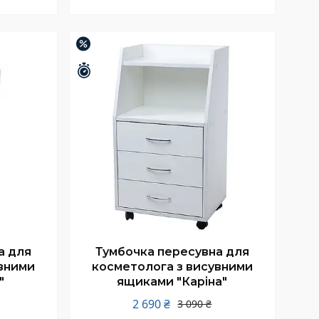
Купити
–13%
Залишилось 26 днів
а для
Тумбочка пересувна для
вними
косметолога з висувними
"
ящиками "Каріна"
2 690 ₴
3 090 ₴