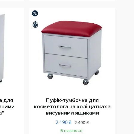
Купити
–12%
Залишилось 26 днів
а для
Пуфік-тумбочка для
вними
косметолога на коліщатках з
а"
висувними ящиками
2 190 ₴
2 490 ₴
В наявності