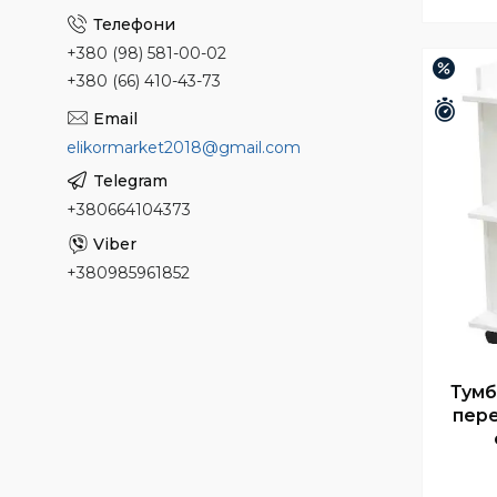
+380 (98) 581-00-02
–13%
+380 (66) 410-43-73
Зали
elikormarket2018@gmail.com
+380664104373
+380985961852
Тумб
пере