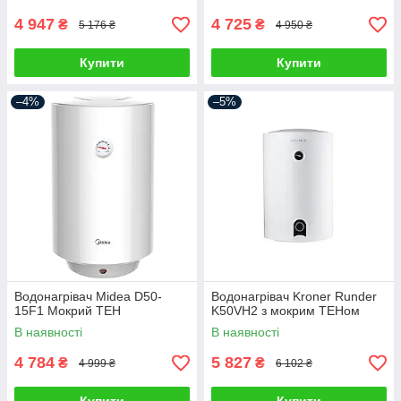
4 947
4 725
₴
₴
5 176 ₴
4 950 ₴
Купити
Купити
–4%
–5%
Водонагрівач Midea D50-
Водонагрівач Kroner Runder
15F1 Мокрий ТЕН
K50VH2 з мокрим ТЕНом
В наявності
В наявності
4 784
5 827
₴
₴
4 999 ₴
6 102 ₴