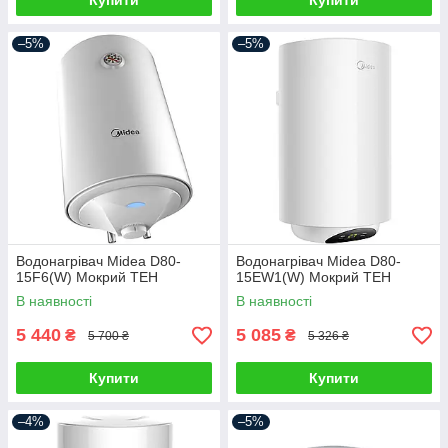
Купити
Купити
–5%
–5%
Водонагрівач Midea D80-
Водонагрівач Midea D80-
15F6(W) Мокрий ТЕН
15EW1(W) Мокрий ТЕН
В наявності
В наявності
5 440
5 085
₴
₴
5 700 ₴
5 326 ₴
Купити
Купити
–4%
–5%