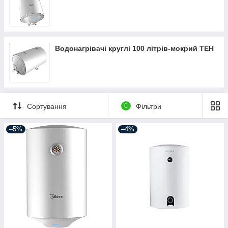
Водонагрівачі круглі 100 літрів-мокрий ТЕН
Сортування
0
Фільтри
–5%
–4%