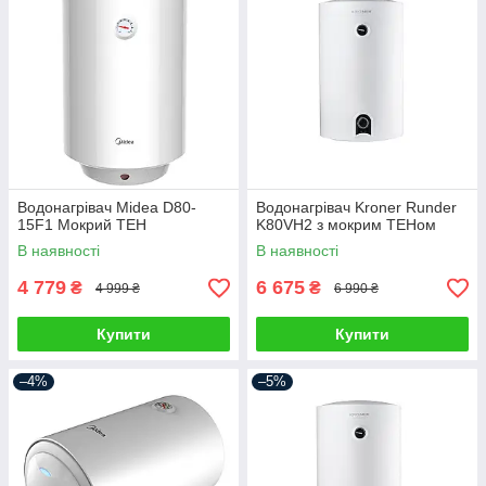
Водонагрівач Midea D80-
Водонагрівач Kroner Runder
15F1 Мокрий ТЕН
K80VH2 з мокрим ТЕНом
В наявності
В наявності
4 779
6 675
₴
₴
4 999 ₴
6 990 ₴
Купити
Купити
–4%
–5%