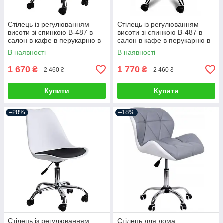
Стілець із регулюванням
Стілець із регулюванням
висоти зі спинкою B-487 в
висоти зі спинкою B-487 в
салон в кафе в перукарню в
салон в кафе в перукарню в
офіс стільчик для салону
офіс стільчик для салону
В наявності
В наявності
краси
краси
1 670
1 770
₴
₴
2 460 ₴
2 460 ₴
Купити
Купити
–28%
–18%
Стілець із регулюванням
Стілець для дома,