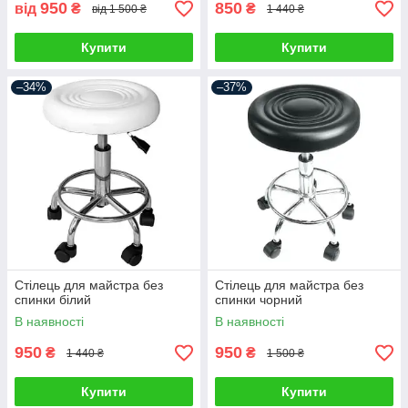
950
850
від
₴
₴
від 1 500 ₴
1 440 ₴
Купити
Купити
–34%
–37%
Стілець для майстра без
Стілець для майстра без
спинки білий
спинки чорний
В наявності
В наявності
950
950
₴
₴
1 440 ₴
1 500 ₴
Купити
Купити