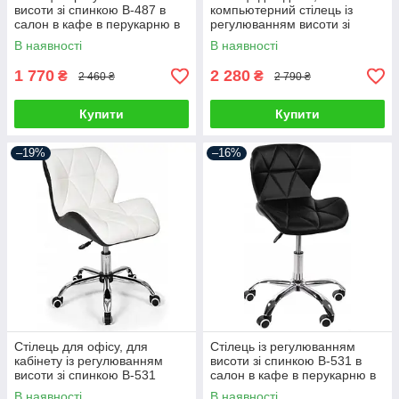
висоти зі спинкою B-487 в
компьютерний стілець із
салон в кафе в перукарню в
регулюванням висоти зі
офіс стільчик для салону
спинкою B-531
В наявності
В наявності
краси
1 770
2 280
₴
₴
2 460 ₴
2 790 ₴
Купити
Купити
–19%
–16%
Стілець для офісу, для
Стілець із регулюванням
кабінету із регулюванням
висоти зі спинкою B-531 в
висоти зі спинкою B-531
салон в кафе в перукарню в
офіс стільчик для салону
В наявності
В наявності