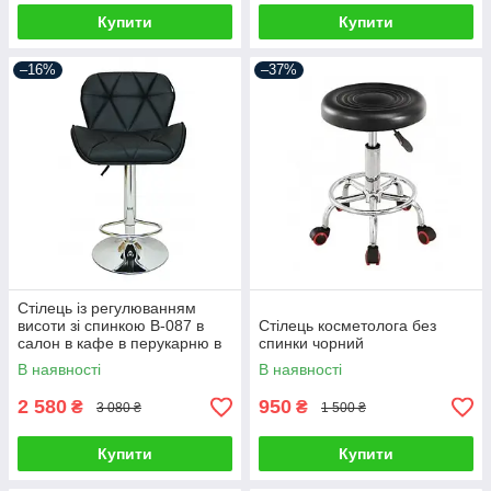
Купити
Купити
–16%
–37%
Стілець із регулюванням
висоти зі спинкою B-087 в
Стілець косметолога без
салон в кафе в перукарню в
спинки чорний
офіс стільчик для салону
В наявності
В наявності
краси
2 580
950
₴
₴
3 080 ₴
1 500 ₴
Купити
Купити