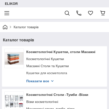
ELIKOR
Каталог товарів
Каталог товарів
Косметологічні Кушетки, столи Масажні
Косметологічні Кушетки
Масажні Столи та Кушетки
Кушетки для косметолога
Кушетка для нарощування вій та ламінування
Показати все
Кушетки для епіляції
Кушетки для шугарінга
Косметологічні Столи -Тумби -Візки
Косметологічна Кушетка для Нарощування вій
Візки косметологічні
Кушетки для Масажу
Маникюрні столи, тумби, візки