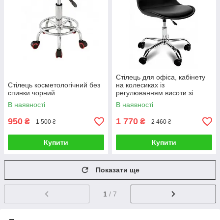
Стілець для офіса, кабінету
Стілець косметологічний без
на колесиках із
спинки чорний
регулюванням висоти зі
спинкою B-487
В наявності
В наявності
950
1 770
₴
₴
1 500 ₴
2 460 ₴
Купити
Купити
Показати ще
1
/ 7