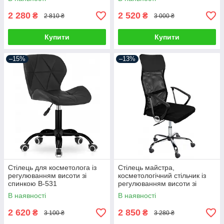
краси
2 280
2 520
₴
₴
2 810 ₴
3 000 ₴
Купити
Купити
–15%
–13%
Стілець для косметолога із
Стілець майстра,
регулюванням висоти зі
косметологічний стільчик із
спинкою B-531
регулюванням висоти зі
спинкою Manager
В наявності
В наявності
2 620
2 850
₴
₴
3 100 ₴
3 280 ₴